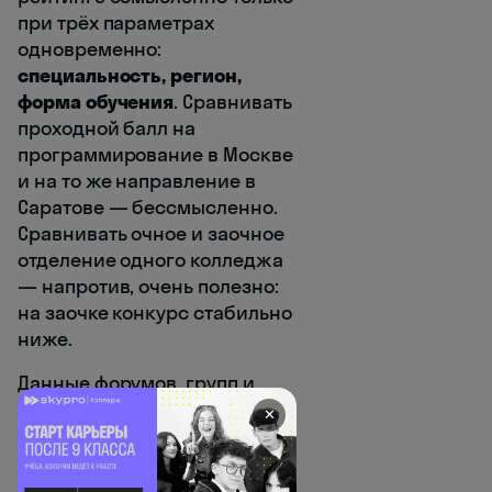
при трёх параметрах
одновременно:
специальность, регион,
форма обучения
. Сравнивать
проходной балл на
программирование в Москве
и на то же направление в
Саратове — бессмысленно.
Сравнивать очное и заочное
отделение одного колледжа
— напротив, очень полезно:
на заочке конкурс стабильно
ниже.
Данные форумов, групп и
«советов знакомых» —
✕
источники с нулевой
достоверностью. Колледж
обязан публиковать