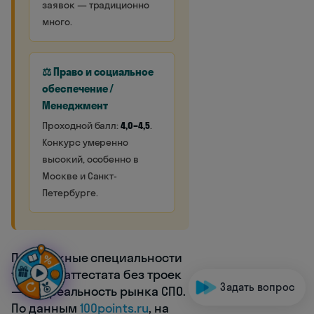
заявок — традиционно
много.
⚖️ Право и социальное
обеспечение /
Менеджмент
Проходной балл:
4,0–4,5
.
Конкурс умеренно
высокий, особенно в
Москве и Санкт-
Петербурге.
Престижные специальности
требуют аттестата без троек
Задать вопрос
— это реальность рынка СПО.
По данным
100points.ru
, на