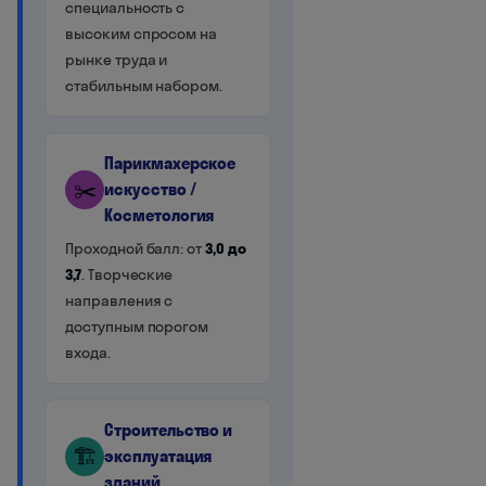
специальность с
высоким спросом на
рынке труда и
стабильным набором.
Парикмахерское
✂️
искусство /
Косметология
Проходной балл: от
3,0 до
3,7
. Творческие
направления с
доступным порогом
входа.
Строительство и
🏗️
эксплуатация
зданий