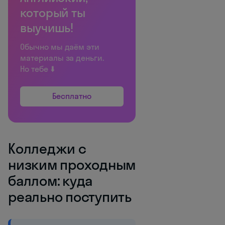
который ты
выучишь!
Обычно мы даём эти
материалы за деньги.
Но тебе ⬇️
Бесплатно
Колледжи с
низким проходным
баллом: куда
реально поступить