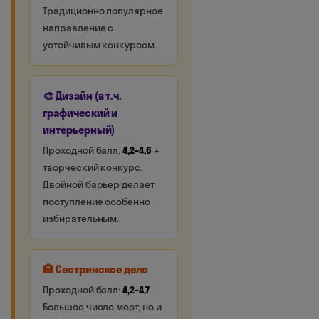
Традиционно популярное
направление с
устойчивым конкурсом.
🎨 Дизайн (в т.ч.
графический и
интерьерный)
Проходной балл:
4,2–4,6
+
творческий конкурс.
Двойной барьер делает
поступление особенно
избирательным.
🏥 Сестринское дело
Проходной балл:
4,2–4,7
.
Большое число мест, но и