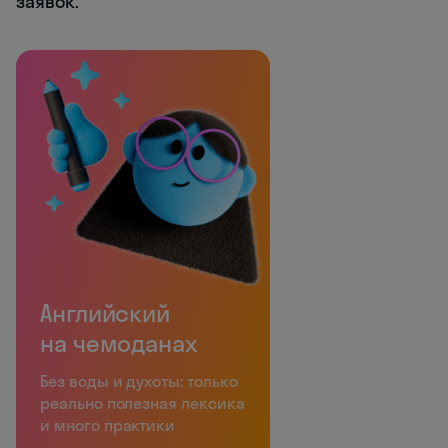
заявок.
Английский
на чемоданах
Без воды и духоты: только
реально полезная лексика
и много практики