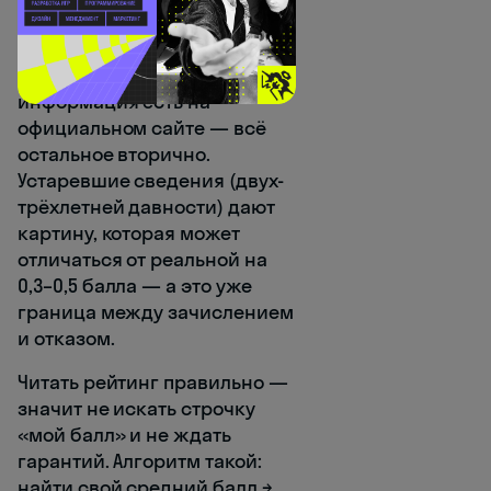
минимальный балл по
каждой специальности до 1
июня каждого года. Если эта
информация есть на
официальном сайте — всё
остальное вторично.
Устаревшие сведения (двух-
трёхлетней давности) дают
картину, которая может
отличаться от реальной на
0,3–0,5 балла — а это уже
граница между зачислением
и отказом.
Читать рейтинг правильно —
значит не искать строчку
«мой балл» и не ждать
гарантий. Алгоритм такой:
найти свой средний балл →