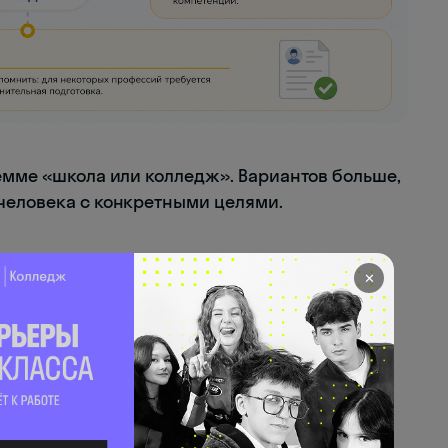
лемме «школа или колледж». Вариантов больше,
человека с конкретными целями.
✕
общего образования с прицелом на ЕГЭ и
ённый формат среднего профессионального
аправлений: от IT до медицины и дизайна.
ован на технические и инженерные
внозначен колледжу.