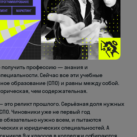
 лицей)
— готовит по рабочим
повар, слесарь. Во многих регионах уже
одразделение университета. Удобен для тех,
в том же учреждении.
о получить профессию — знания и
пециальности. Сейчас все эти учебные
ное образование (СПО) и равны между собой.
торическая, чем содержательная.
 — это реликт прошлого. Серьёзная доля нужных
СПО. Чиновники уже не первый год
е обязательно нужно всем, и пытаются
ческих и юридических специальностей. А
ускников 9-х классов в колледжи собираются