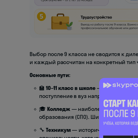
Выбор после 9 класса не сводится к ди
и каждый рассчитан на конкретный тип 
Основные пути:
🏫
10–11 класс в школе
— продолжение 
поступление в вуз напрямую.
🎓
Колледж
— наиболее распростран
образования (СПО). Широкий спектр н
🔧
Техникум
— исторически ориентир
специальности, хотя юридически ра