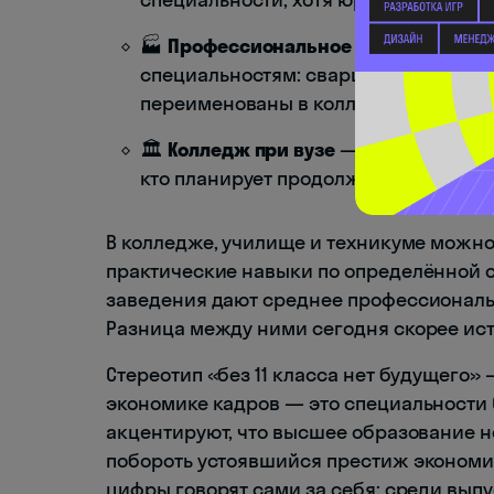
🏭
Профессиональное училище (ПТУ /
специальностям: сварщик, электрик, 
переименованы в колледжи.
🏛
Колледж при вузе
— структурное п
кто планирует продолжить обучение 
В колледже, училище и техникуме можн
практические навыки по определённой с
заведения дают среднее профессиональ
Разница между ними сегодня скорее ис
Стереотип «без 11 класса нет будущего»
экономике кадров — это специальности 
акцентируют, что высшее образование н
побороть устоявшийся престиж экономи
цифры говорят сами за себя: среди вып