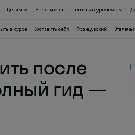
Детям
Репетиторы
Тесты на уровень
Д
Быть в курсе
Заставить себя
Французский
Отвлечь
пить после
полный гид —