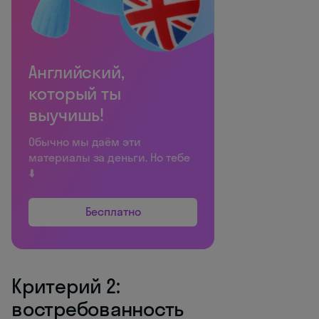
Английский,
который ты
выучишь!
Обычно мы даём эти
материалы за деньги. Но тебе
⬇️
Бесплатно
Критерий 2:
востребованность