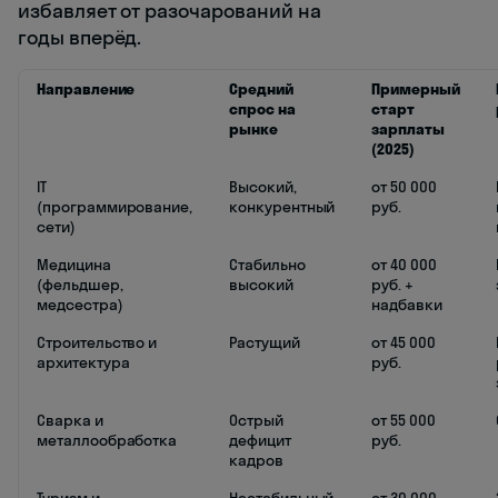
избавляет от разочарований на
годы вперёд.
Направление
Средний
Примерный
спрос на
старт
рынке
зарплаты
(2025)
IT
Высокий,
от 50 000
(программирование,
конкурентный
руб.
сети)
Медицина
Стабильно
от 40 000
(фельдшер,
высокий
руб. +
медсестра)
надбавки
Строительство и
Растущий
от 45 000
архитектура
руб.
Сварка и
Острый
от 55 000
металлообработка
дефицит
руб.
кадров