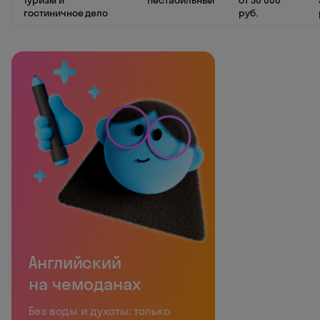
Туризм и
Нестабильный
от 30 000
гостиничное дело
руб.
Английский
на чемоданах
Без воды и духоты: только