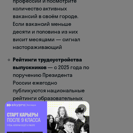
профессии и посмотрите
количество активных
вакансий в своём городе.
Если вакансий меньше
десяти и половина из них
висит месяцами — сигнал
настораживающий
Рейтинги трудоустройства
выпускников
— с 2025 года по
поручению Президента
России ежегодно
публикуются национальные
рейтинги образовательных
организаций по уровню
✕
трудоустройства. В 2026 году
сформировано 47 рейтингов
для колледжей
по 24