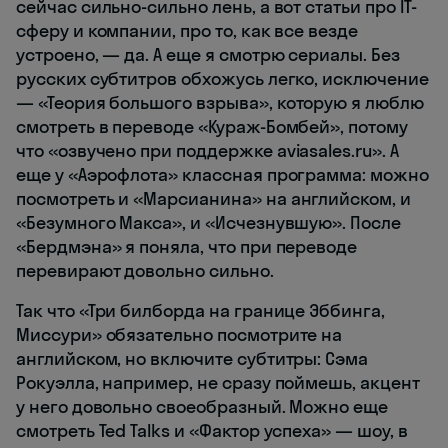
сейчас сильно-сильно лень, а вот статьи про IT-
сферу и компании, про то, как все везде
устроено, — да. А еще я смотрю сериалы. Без
русских субтитров обхожусь легко, исключение
— «Теория большого взрыва», которую я люблю
смотреть в переводе «Кураж-Бомбей», потому
что «озвучено при поддержке aviasales.ru». А
еще у «Аэрофлота» классная программа: можно
посмотреть и «Марсианина» на английском, и
«Безумного Макса», и «Исчезнувшую». После
«Бердмэна» я поняла, что при переводе
перевирают довольно сильно.
Так что «Три билборда на границе Эббинга,
Миссури» обязательно посмотрите на
английском, но включите субтитры: Сэма
Рокуэлла, например, не сразу поймешь, акцент
у него довольно своеобразный. Можно еще
смотреть Ted Talks и «Фактор успеха» — шоу, в