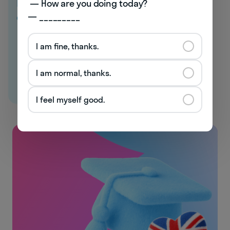
Начните говорить
 — How are you doing today? 

с первого урока →
— _________
I am fine, thanks.
I am normal, thanks.
I feel myself good.