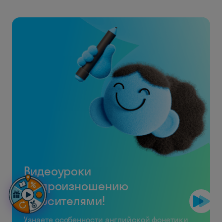
Видеоуроки
по произношению
с носителями!
Узнаете особенности английской фонетики