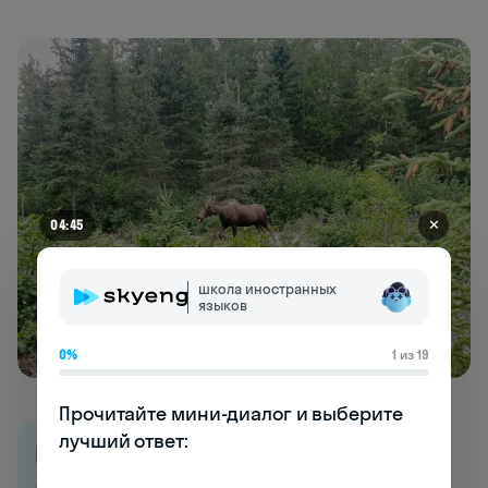
✕
04:41
школа иностранных
языков
0%
1 из 19
Прочитайте мини-диалог и выберите 
лучший ответ:

Все курсы английского