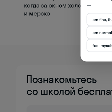
когда за окном холодно
— _________
и мерзко
I am fine, t
I am normal
I feel mysel
Познакомьтесь
со школой беспла