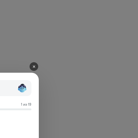
✕
1 из 19