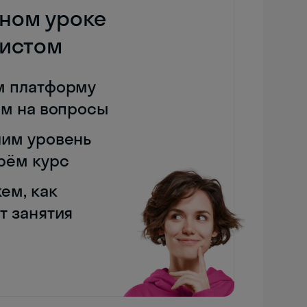
дном уроке
дистом
м платформу
им на вопросы
им уровень
рём курс
ем, как
т занятия