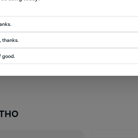
от жизни». Зачем Денис
из Ростова-на-Дону сделал
hanks.
английский своим хобби
, thanks.
f good.
тно