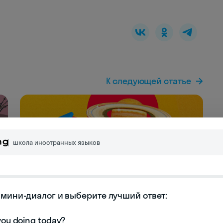
К следующей статье
школа иностранных языков
NEW
мини-диалог и выберите лучший ответ:

«Никогда не знаешь, чего ждать