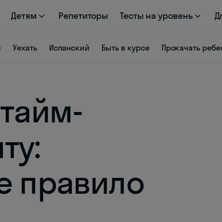
Детям
Репетиторы
Тесты на уровень
Д
я
Уехать
Испанский
Быть в курсе
Прокачать ребе
 тайм-
ту:
е правило