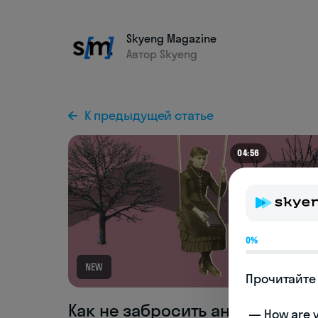
Skyeng Magazine
Автор Skyeng
К предыдущей статье
04:56
0%
NEW
Прочитайте 
Как не забросить английский,
 — How are you doing today? 
