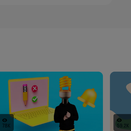
Skyeng Chat
78K
59.2K
online