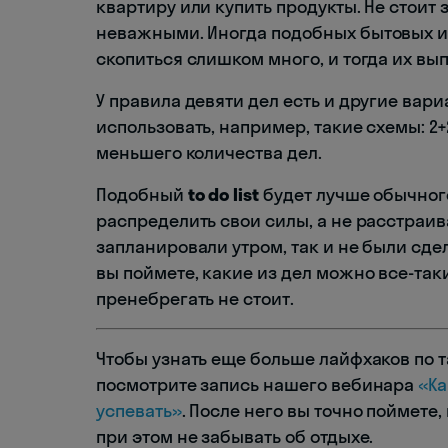
квартиру или купить продукты. Не стоит 
неважными. Иногда подобных бытовых и,
скопиться слишком много, и тогда их в
У правила девяти дел есть и другие вари
использовать, например, такие схемы: 2+2
меньшего количества дел.
Подобный
to do list
будет лучше обычного
распределить свои силы, а не расстраива
запланировали утром, так и не были сде
вы поймете, какие из дел можно все-так
пренебрегать не стоит.
Чтобы узнать еще больше лайфхаков по 
посмотрите запись нашего вебинара
«Ка
успевать»
. После него вы точно поймете
при этом не забывать об отдыхе.