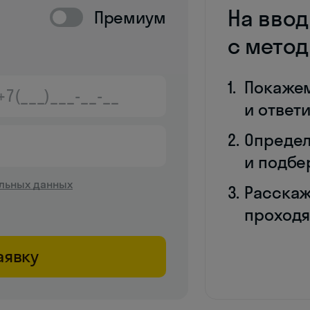
На вво
Премиум
с мето
Покаже
и ответ
Определ
и подбе
льных данных
Расскаж
проходя
аявку