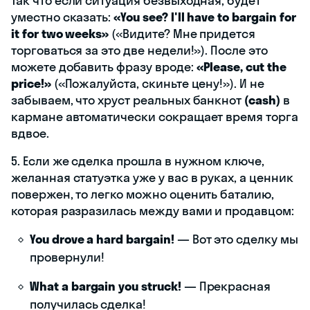
Так что если ситуация безвыходная, будет
уместно сказать:
«You see? I'll have to bargain for
it for two weeks»
(«Видите? Мне придется
торговаться за это две недели!»). После это
можете добавить фразу вроде:
«Please, cut the
✕
04:47
price!»
(«Пожалуйста, скиньте цену!»). И не
забываем, что хруст реальных банкнот
(cash)
в
кармане автоматически сокращает время торга
вдвое.
школа иностранных языков
5. Если же сделка прошла в нужном ключе,
желанная статуэтка уже у вас в руках, а ценник
0%
1 из 19
повержен, то легко можно оценить баталию,
которая разразилась между вами и продавцом:
You drove a hard bargain!
— Вот это сделку мы
провернули!
What a bargain you struck!
— Прекрасная
получилась сделка!