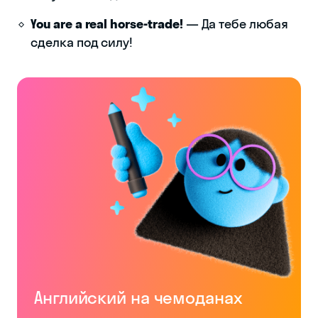
I am fine, thanks.
You are a real horse-trade!
— Да тебе любая
сделка под силу!
I am normal, thanks.
I feel myself good.
Английский на чемоданах