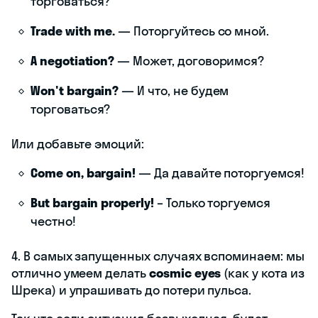
торговаться?
Trade with me.
— Поторгуйтесь со мной.
A negotiation?
— Может, договоримся?
Won't bargain?
— И что, не будем
торговаться?
Или добавьте эмоций:
Come on, bargain!
— Да давайте поторгуемся!
But bargain properly!
– Только торгуемся
честно!
4. В самых запущенных случаях вспоминаем: мы
отлично умеем делать
cosmic eyes
(как у кота из
Шрека) и упрашивать до потери пульса.