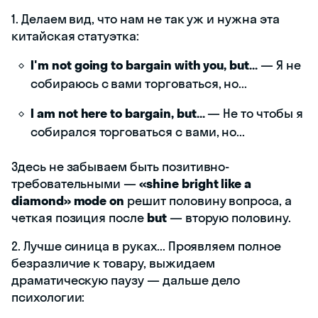
1. Делаем вид, что нам не так уж и нужна эта
китайская статуэтка:
I'm not going to bargain with you, but…
— Я не
собираюсь с вами торговаться, но...
I am not here to bargain, but…
— Не то чтобы я
собирался торговаться с вами, но...
Здесь не забываем быть позитивно-
требовательными —
«shine bright like a
diamond» mode on
решит половину вопроса, а
четкая позиция после
but
— вторую половину.
2. Лучше синица в руках... Проявляем полное
безразличие к товару, выжидаем
драматическую паузу — дальше дело
психологии: