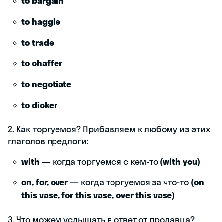
to bargain
to haggle
to trade
to chaffer
to negotiate
to dicker
2. Как торгуемся? Прибавляем к любому из этих
глаголов предлоги:
with
— когда торгуемся с кем-то
(with you)
on, for, over
— когда торгуемся за что-то
(on
this vase, for this vase, over this vase)
3. Что можем услышать в ответ от продавца?