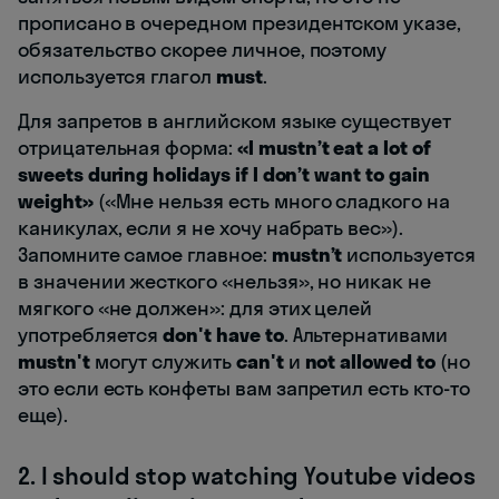
прописано в очередном президентском указе,
обязательство скорее личное, поэтому
используется глагол
must
.
Для запретов в английском языке существует
отрицательная форма:
«I mustn’t eat a lot of
sweets during holidays if I don’t want to gain
weight»
(«Мне нельзя есть много сладкого на
каникулах, если я не хочу набрать вес»).
Запомните самое главное:
mustn’t
используется
в значении жесткого «нельзя», но никак не
мягкого «не должен»: для этих целей
употребляется
don't have to
. Альтернативами
mustn't
могут служить
can't
и
not allowed to
(но
это если есть конфеты вам запретил есть кто-то
еще).
2. I should stop watching Youtube videos