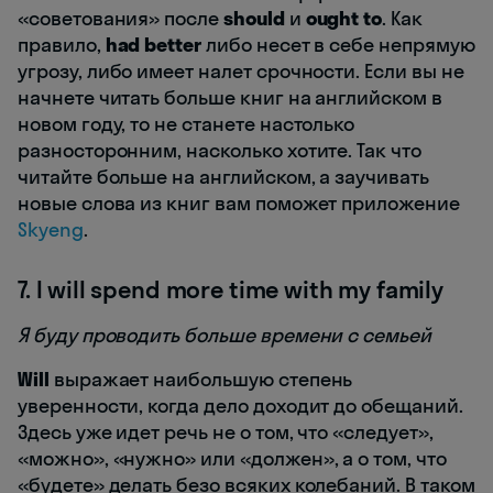
«советования» после
should
и
ought to
. Как
правило,
had better
либо несет в себе непрямую
угрозу, либо имеет налет срочности. Если вы не
начнете читать больше книг на английском в
новом году, то не станете настолько
разносторонним, насколько хотите. Так что
читайте больше на английском, а заучивать
новые слова из книг вам поможет приложение
Skyeng
.
7. I will spend more time with my family
Я буду проводить больше времени с семьей
W
ill
выражает наибольшую степень
уверенности, когда дело доходит до обещаний.
Здесь уже идет речь не о том, что «следует»,
«можно», «нужно» или «должен», а о том, что
«будете» делать безо всяких колебаний. В таком