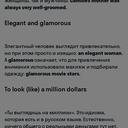
женщины, так и мужчины:
Camille’s mother was
always very well-groomed.
Elegant and glamorous
Элегантный человек выглядит привлекательно,
но при этом просто и изящно:
an elegant woman.
А
glamorous
означает, что для привлечения
внимания использовали макияж и подбирали
одежду:
glamorous movie stars.
To look (like) a million dollars
«Ты выглядишь на миллион». Это идиома,
которая есть и в русском языке. Естественно,
ничего общего с реальными деньгами тут нет,