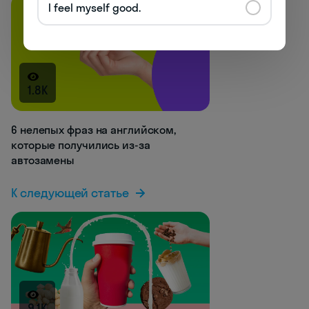
I feel myself good.
1.8K
6 нелепых фраз на английском,
которые получились из-за
автозамены
К следующей статье
9.1K