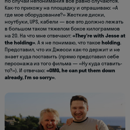
Но случаи непонимания все равно случаются.
Как-то прихожу на площадку и спрашиваю: «А
где мое оборудование?» Жесткие диски,
ноутбуки, UPS, кабели — все это должно лежать
в большом таком тяжелом боксе килограммов
на 20. На что мне отвечают:
«They’re with Jesse at
the holding»
. А я не понимаю, что такое
holding
.
Представил, что их Джесси как-то держит и не
знает куда поставить (прямо представил себе
персонажа из того фильма — «Ну куда ставить-
то?»). И отвечаю:
«OMG, he can put them down
already, I’m so sorry»
.