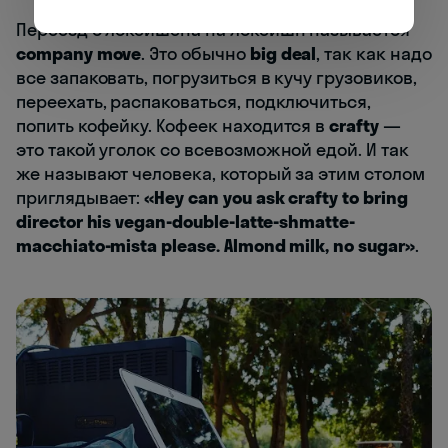
Переезд с локейшена на локейшн называется
company move
. Это обычно
big deal
, так как надо
все запаковать, погрузиться в кучу грузовиков,
переехать, распаковаться, подключиться,
попить кофейку. Кофеек находится в
crafty
—
это такой уголок со всевозможной едой. И так
же называют человека, который за этим столом
приглядывает:
«Hey can you ask crafty to bring
director his vegan-double-latte-shmatte-
macchiato-mista please. Almond milk, no sugar»
.