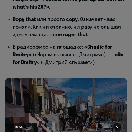
what’s his 20?»
.
Сopy that
или просто
copy
.
Означает «вас
понял». Как ни странно, ни разу не слышал
здесь авиационное
roger that
.
В радиоэфире на площадке:
«Charlie for
Dmitry»
(«Чарли вызывает Дмитрия»). —
«Go
for Dmitry»
(«Дмитрий слушает»).
✕
04:50