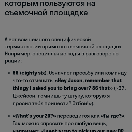
которым пользуются на
съемочной площадке
А вот вам немного специфической
терминологии прямо со съемочной площадки.
Например, специальные коды в разговоре по
рации:
86
(
eighty six
). Означает просьбу или команду
что-то отменить.
«Hey Jason, remember that
thingy I asked you to bring over? 86 that»
(«Эй,
Джейсон, помнишь ту штуку, которую я
просил тебя принести? Отбой!»).
«What's your 20?»
переводится как
«Ты где?»
.
Так можно спросить про любую вещь,
например:
«I sent a van to pick up our new DP,