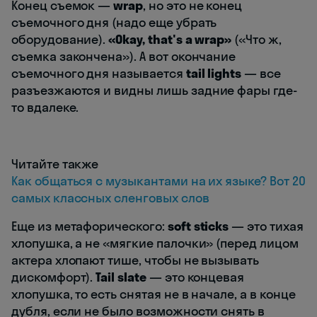
Конец съемок —
wrap
, но это не конец
съемочного дня (надо еще убрать
оборудование).
«Okay, that's a wrap»
(«Что ж,
съемка закончена»). А вот окончание
съемочного дня называется
tail lights
— все
разъезжаются и видны лишь задние фары где-
то вдалеке.
Читайте также
Как общаться с музыкантами на их языке? Вот 20
самых классных сленговых слов
Еще из метафорического:
soft sticks
— это тихая
хлопушка, а не «мягкие палочки» (перед лицом
актера хлопают тише, чтобы не вызывать
дискомфорт).
Tail slate
— это концевая
хлопушка, то есть снятая не в начале, а в конце
дубля, если не было возможности снять в