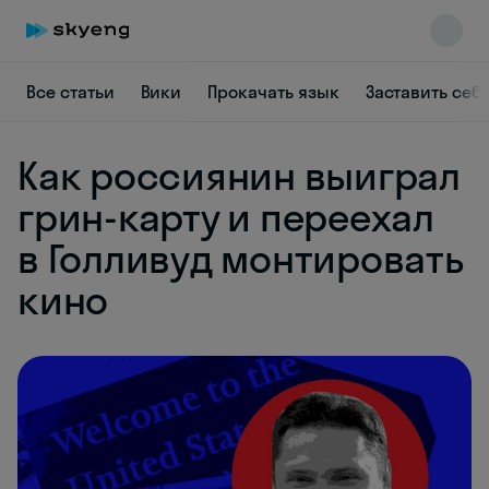
Все статьи
Вики
Прокачать язык
Заставить себ
Как россиянин выиграл
грин-карту и переехал
в Голливуд монтировать
Skyeng Chat
кино
online