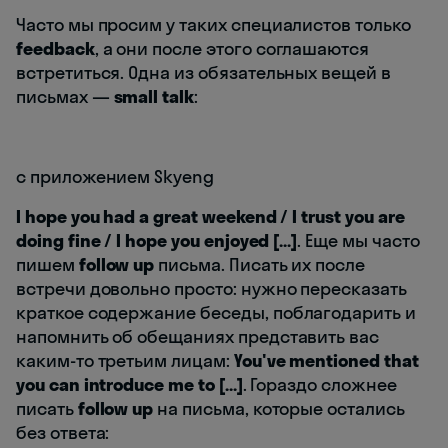
Часто мы просим у таких специалистов только
feedback
, а они после этого соглашаются
встретиться. Одна из обязательных вещей в
письмах —
small talk
:
с приложением Skyeng
I hope you had a great weekend / I trust you are
doing fine / I hope you enjoyed [...]
. Еще мы часто
пишем
follow up
письма. Писать их после
встречи довольно просто: нужно пересказать
краткое содержание беседы, поблагодарить и
напомнить об обещаниях представить вас
каким-то третьим лицам:
You've mentioned that
you can introduce me to [...]
. Гораздо сложнее
писать
follow up
на письма, которые остались
без ответа: