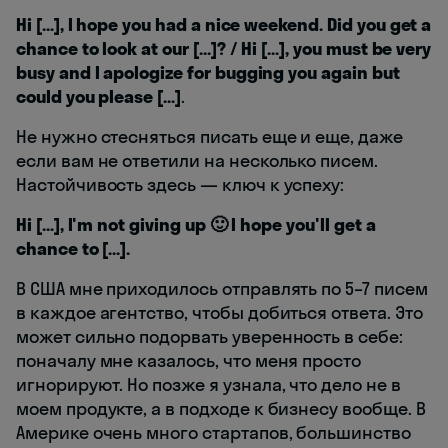
Hi [...], I hope you had a nice weekend. Did you get a
chance to look at our [...]? / Hi [...], you must be very
busy and I apologize for bugging you again but
could you please [...]
.
Не нужно стесняться писать еще и еще, даже
если вам не ответили на несколько писем.
Настойчивость здесь — ключ к успеху:
Hi [...], I'm not giving up 🙂 I hope you'll get a
chance to [...].
В США мне приходилось отправлять по 5–7 писем
в каждое агентство, чтобы добиться ответа. Это
может сильно подорвать уверенность в себе:
поначалу мне казалось, что меня просто
игнорируют. Но позже я узнала, что дело не в
моем продукте, а в подходе к бизнесу вообще. В
Америке очень много стартапов, большинство