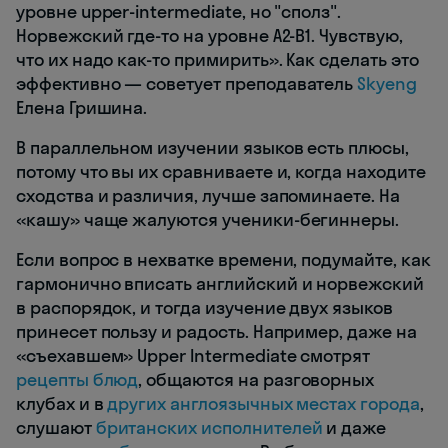
уровне upper-intermediate, но "сполз".
Норвежский где-то на уровне А2-В1. Чувствую,
что их надо как-то примирить». Как сделать это
эффективно — советует преподаватель
Skyeng
Елена Гришина.
В параллельном изучении языков есть плюсы,
потому что вы их сравниваете и, когда находите
сходства и различия, лучше запоминаете. На
«кашу» чаще жалуются ученики-бегиннеры.
Если вопрос в нехватке времени, подумайте, как
гармонично вписать английский и норвежский
в распорядок, и тогда изучение двух языков
принесет пользу и радость. Например, даже на
«съехавшем» Upper Intermediate смотрят
рецепты блюд
, общаются на разговорных
клубах и в
других англоязычных местах города
,
слушают
британских исполнителей
и даже