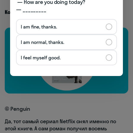
 — How are you doing today? 

— _________
Кому понравится:
фанатам сериалов
I am fine, thanks.
I am normal, thanks.
I feel myself good.
© Penguin
Да, тот самый сериал Netflix снял именно по
этой книге. А сам роман получил восемь