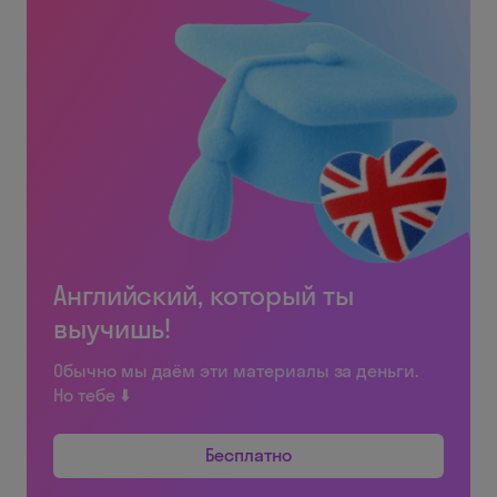
Английский, который ты
выучишь!
Обычно мы даём эти материалы за деньги.
Но тебе ⬇️
Бесплатно