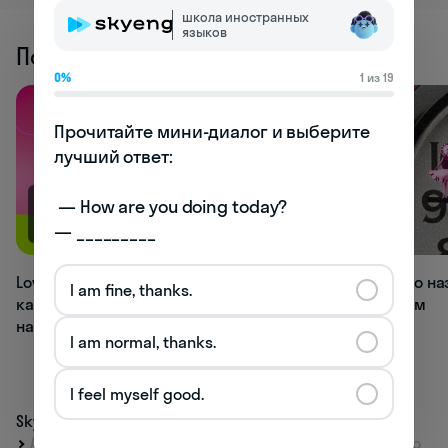
школа иностранных
языков
Похожие статьи
0%
1 из 19
Прочитайте мини-диалог и выберите 
лучший ответ:

 — How are you doing today? 

113.1K
98.4K
— _________
Love, bae, muffin: 20+ вариантов,
Как правильно на
I am fine, thanks.
как называть любимого человека
на английском
на английском
I am normal, thanks.
I feel myself good.
Skyeng
Журнал
Прокачать язык
Are you selling the fishes? Все времена английского