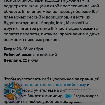
технологий больше подходит мужчинам, и
поддержать женщин в этой профессиональной
области. В течение месяца пройдут больше 100
пленарных сессий и воркшопов, а вести их
будут сотрудницы Google, Intel, Microsoft и
других гигантов рынка IT. Участницам саммита
оплатят перелеты, питание, проживание и даже
возместят визовые расходы.
Когда:
26–28 ноября
Рабочий язык:
английский
Дедлайн:
22 июля
Чтобы чувствовать себя увереннее за границей,
запишитесь на интенсив по английскому
и
занимайтесь с учителем на интерактивной
платформе. Занятия индивидуальные и могут
Задать вопрос
проходить в любое удобное вам время.