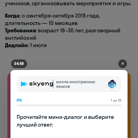
учеников, организовывать мероприятия и игры.
Когда:
с сентября-октября 2018 года,
длительность — 10 месяцев
Требования:
возраст 18–30 лет, разговорный
английский
Дедлайн:
1 июля
✕
04:53
школа иностранных
языков
0%
1 из 19
Прочитайте мини-диалог и выберите 
лучший ответ:
