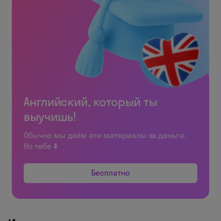
Английский, который ты
выучишь!
Обычно мы даём эти материалы за деньги.
Но тебе ⬇️
Бесплатно