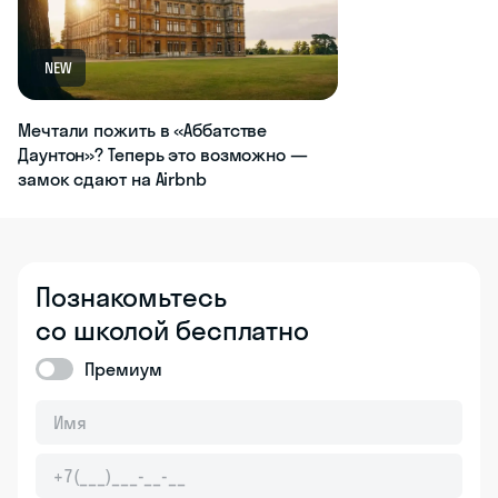
NEW
Мечтали пожить в «Аббатстве
Даунтон»? Теперь это возможно —
замок сдают на A‌i‌r‌b‌n‌b
Познакомьтесь
со школой бесплатно
Премиум