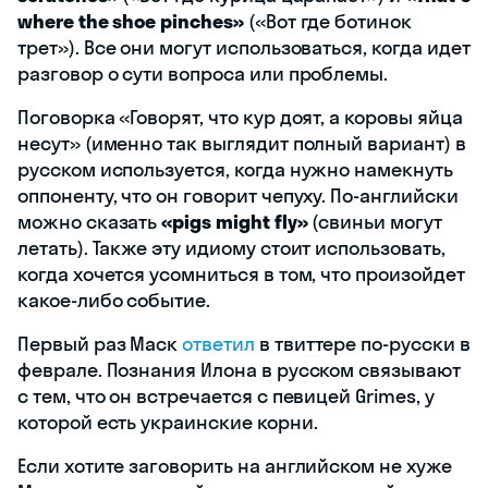
where the shoe pinches»
(«Вот где ботинок
трет»). Все они могут использоваться, когда идет
разговор о сути вопроса или проблемы.
Поговорка «Говорят, что кур доят, а коровы яйца
несут» (именно так выглядит полный вариант) в
русском используется, когда нужно намекнуть
оппоненту, что он говорит чепуху. По-английски
можно сказать
«pigs might fly»
(свиньи могут
летать). Также эту идиому стоит использовать,
когда хочется усомниться в том, что произойдет
какое-либо событие.
Первый раз Маск
ответил
в твиттере по-русски в
феврале. Познания Илона в русском связывают
с тем, что он встречается с певицей Grimes, у
которой есть украинские корни.
Если хотите заговорить на английском не хуже