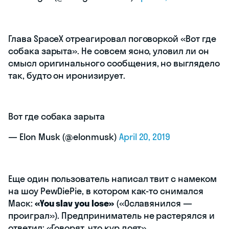
Глава SpaceX отреагировал поговоркой «Вот где
собака зарыта». Не совсем ясно, уловил ли он
смысл оригинального сообщения, но выглядело
так, будто он иронизирует.
Вот где собака зарыта
— Elon Musk (@elonmusk)
April 20, 2019
Еще один пользователь написал твит с намеком
на шоу PewDiePie, в котором как-то снимался
Маск:
«You slav you lose»
(«Ославянился —
проиграл»). Предприниматель не растерялся и
ответил: «Говорят, что кур доят».