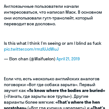
Англоязычные пользователи начали
интересоваться, что написал Маск. В основном
они использовали гугл-транслейт, который
переводит все дословно.
Is this what I think I’m seeing or am I blind as fuck
pic.twitter.com/rmzlUJdWuJ
— Elon chan (@Waifuelon)
April 21, 2019
Если что, есть несколько английских аналогов
поговорки «Вот где собака зарыта». Первый
звучит как
«To know where the bodies are buried»
(«Узнать, где зарыты все трупы»). Другие
варианты более мягкие:
«That's where the hen
scratches»
(«Вот где курица царапает») и
«That's