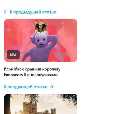
К предыдущей статье
NEW
Илон Маск сравнил королеву
Елизавету II с телепузиками
К следующей статье