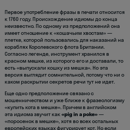
Первое употребление фразы в печати относится
к 1760 году. Происхождение идиомы до конца
неизвестно. По одному из предположений она
имеет отношение к «кошачьим хвостам» —
плетке, которой пользовались для наказаний на
кораблях Королевского флота Британии.
Согласно легенде, инструмент хранился в
красном мешке, из которого его и доставали, то
есть «выпускали кошку из мешка». Но эта
версия выглядит сомнительной, потому что ни о
каком раскрытии секретов речи тут не идет.
Еще одно предположение связано с
мошенничеством и уже ближе к фразеологизму
«купить кота в мешке». Причем в английском
эта идиома звучит как
«pig in a poke»
—
«поросенок в мешке», хотя во всех остальных
европейских языках фигурирует кот. Но если