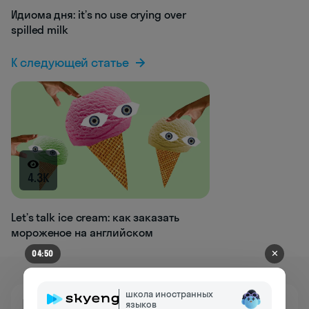
Идиома дня: it’s no use crying over
spilled milk
К следующей статье
4.3K
Let’s talk ice cream: как заказать
мороженое на английском
✕
04:50
школа иностранных
Познакомьтесь
языков