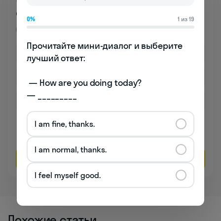
со школой бесплатно
0%
1 из 19
Премиум
Прочитайте мини-диалог и выберите 
лучший ответ:

 — How are you doing today? 

— _________
Даю согласие на обработку
персональных данных
I am fine, thanks.
Соглашаюсь на
получение рекламы
I am normal, thanks.
Оставить заявку
I feel myself good.
Похожие статьи