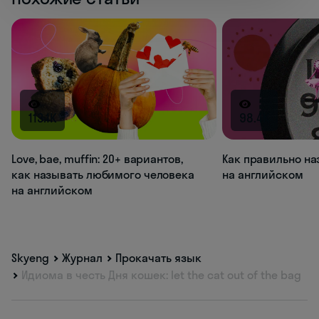
113.1K
98.4K
Love, bae, muffin: 20+ вариантов,
Как правильно на
как называть любимого человека
на английском
на английском
Skyeng
Журнал
Прокачать язык
Идиома в честь Дня кошек: let the cat out of the bag