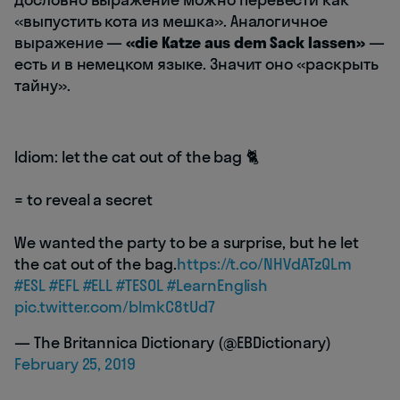
«выпустить кота из мешка». Аналогичное
выражение —
«die Katze aus dem Sack lassen»
—
есть и в немецком языке. Значит оно «раскрыть
тайну».
Idiom: let the cat out of the bag 🐈
= to reveal a secret
We wanted the party to be a surprise, but he let
the cat out of the bag.
https://t.co/NHVdATzQLm
#ESL
#EFL
#ELL
#TESOL
#LearnEnglish
pic.twitter.com/bImkC8tUd7
— The Britannica Dictionary (@EBDictionary)
February 25, 2019