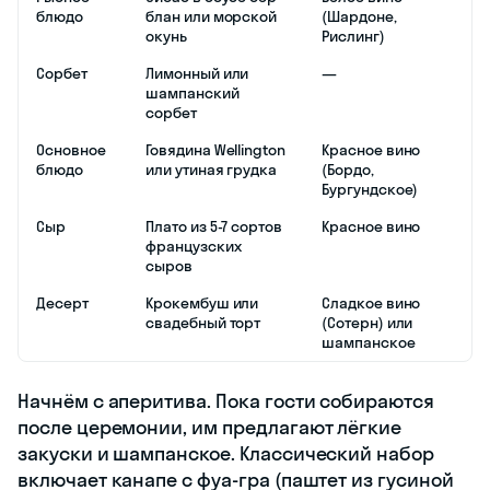
блюдо
блан или морской
(Шардоне,
окунь
Рислинг)
Сорбет
Лимонный или
—
шампанский
сорбет
Основное
Говядина Wellington
Красное вино
блюдо
или утиная грудка
(Бордо,
Бургундское)
Сыр
Плато из 5-7 сортов
Красное вино
французских
сыров
Десерт
Крокембуш или
Сладкое вино
свадебный торт
(Сотерн) или
шампанское
Начнём с аперитива. Пока гости собираются
после церемонии, им предлагают лёгкие
закуски и шампанское. Классический набор
включает канапе с фуа-гра (паштет из гусиной