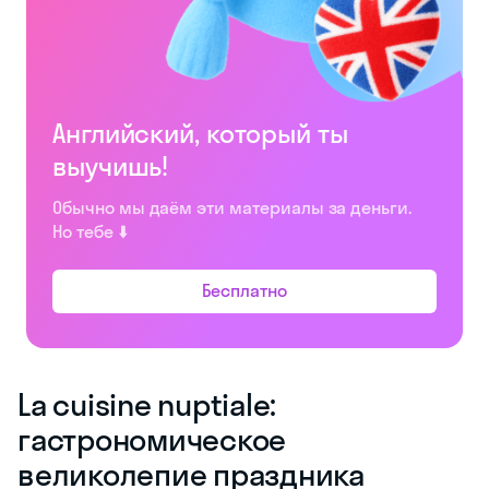
Английский, который ты
выучишь!
Обычно мы даём эти материалы за деньги.
Но тебе ⬇️
Бесплатно
La cuisine nuptiale:
гастрономическое
великолепие праздника