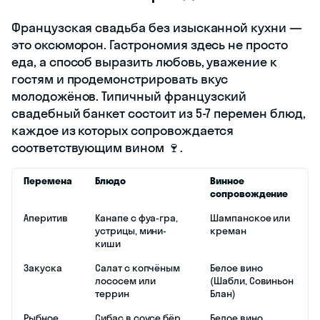
Французская свадьба без изысканной кухни —
это оксюморон. Гастрономия здесь не просто
еда, а способ выразить любовь, уважение к
гостям и продемонстрировать вкус
молодожёнов. Типичный французский
свадебный банкет состоит из 5-7 перемен блюд,
каждое из которых сопровождается
соответствующим вином 🍷.
Перемена
Блюдо
Винное
сопровождение
Аперитив
Канапе с фуа-гра,
Шампанское или
устрицы, мини-
креман
киши
Закуска
Салат с копчёным
Белое вино
лососем или
(Шабли, Совиньон
террин
Блан)
Рыбное
Сибас в соусе бёр
Белое вино