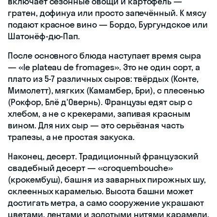
включает сезонные овощи и картофель —
гратен, дофинуа или просто запечённый. К мясу
подают красное вино — Бордо, Бургундское или
Шатонёф-дю-Пап.
После основного блюда наступает время сыра
— «le plateau de fromages». Это не один сорт, а
плато из 5-7 различных сыров: твёрдых (Конте,
Мимолетт), мягких (Камамбер, Бри), с плесенью
(Рокфор, Блё д'Овернь). Французы едят сыр с
хлебом, а не с крекерами, запивая красным
вином. Для них сыр — это серьёзная часть
трапезы, а не простая закуска.
Наконец, десерт. Традиционный французский
свадебный десерт — «croquembouche»
(крокембуш), башня из заварных пирожных шу,
склеенных карамелью. Высота башни может
достигать метра, а само сооружение украшают
цветами, лентами и золотыми нитями карамели.