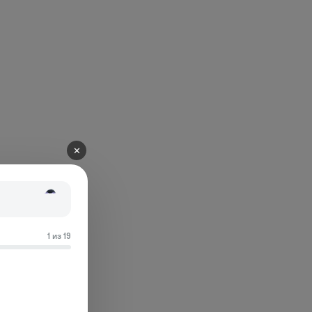
✕
1 из 19