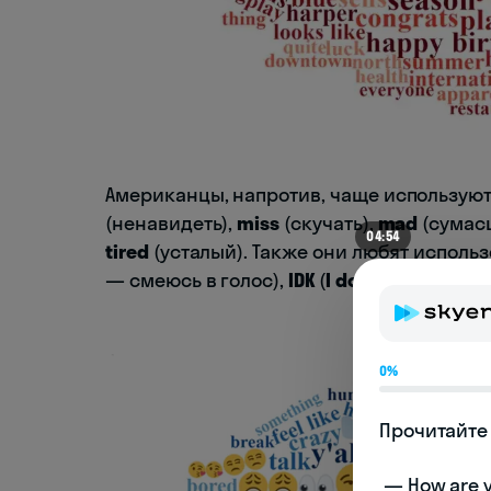
Американцы, напротив, чаще использую
(ненавидеть),
miss
(скучать),
mad
(сумас
04:54
tired
(усталый). Также они любят исполь
— смеюсь в голос),
IDK
(
I don’t know
— я н
0%
Прочитайте 
 — How are you doing today? 
