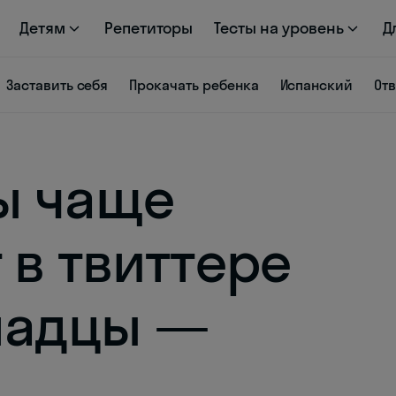
Детям
Репетиторы
Тесты на уровень
Д
Заставить себя
Прокачать ребенка
Испанский
От
ы чаще
 в твиттере
надцы —