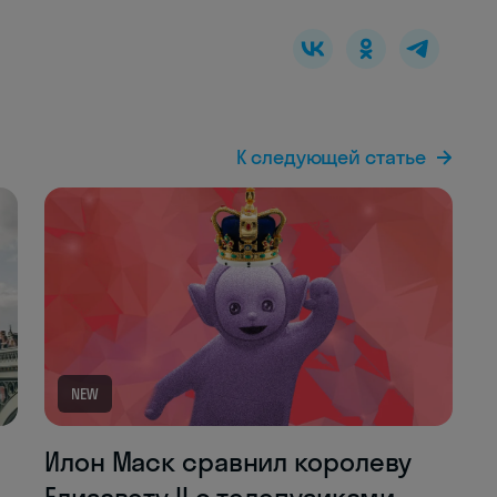
К следующей статье
NEW
Илон Маск сравнил королеву