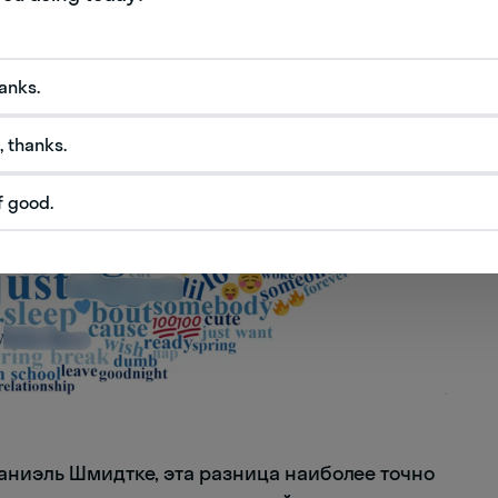
hanks.
, thanks.
f good.
аниэль Шмидтке, эта разница наиболее точно