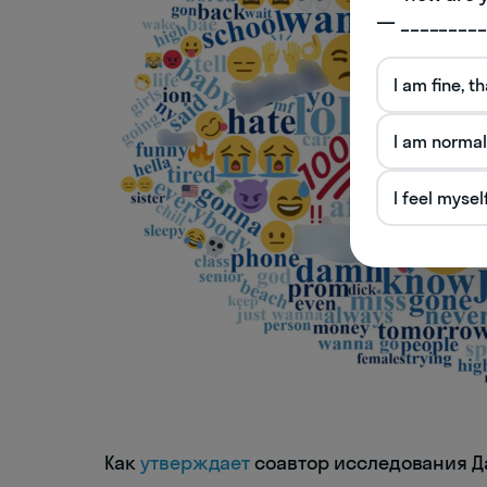
— _________
I am fine, t
I am normal
I feel mysel
Как
утверждает
соавтор исследования Д