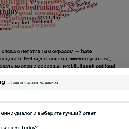
т слова с негативным окрасом —
hate
шедший),
feel
(чувствовать),
swear
(ругаться),
зовать эмодзи и сокращения:
LOL
(
laugh out loud
е знаю),
AF
(
as f***
— как х**) и так далее:
школа иностранных языков
мини-диалог и выберите лучший ответ:
