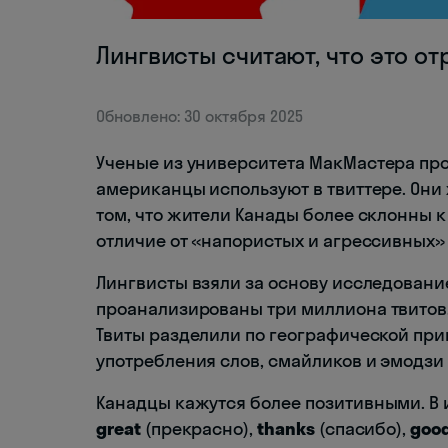
Лингвисты считают, что это о
Обновлено: 30 октября 2025
Ученые из университета МакMастерa пр
американцы используют в твиттере. Они 
том, что жители Канады более склонны 
отличие от «напористых и агрессивных»
Лингвисты взяли за основу исследование 
проанализированы три миллиона твитов. 
Твиты разделили по географической при
употребления слов, смайликов и эмодзи 
Канадцы кажутся более позитивными. В и
great
(прекрасно),
thanks
(спасибо),
goo