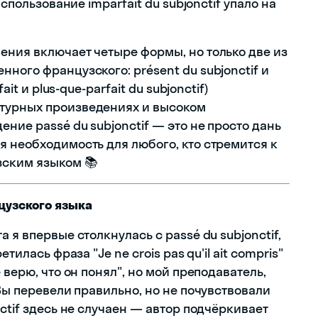
использование imparfait du subjonctif упало на
ения включает четыре формы, но только две из
ного французского: présent du subjonctif и
it и plus-que-parfait du subjonctif)
турных произведениях и высоком
ние passé du subjonctif — это не просто дань
я необходимость для любого, кто стремится к
зским языком 📚
цузского языка
 я впервые столкнулась с passé du subjonctif,
тилась фраза "Je ne crois pas qu'il ait compris"
 верю, что он понял", но мой преподаватель,
"Вы перевели правильно, но не почувствовали
ctif здесь не случаен — автор подчёркивает