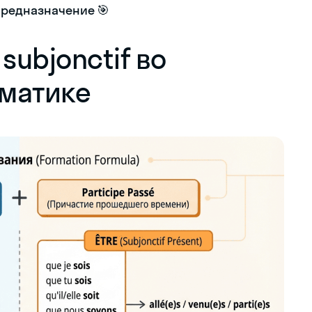
предназначение 🎯
subjonctif во
матике