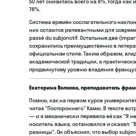
50 лет снизилась всего на 8%, тогда как 
76%.
Система времён сослагательного наклон
них остаются релевантными для современ
passé du subjonctif. Остальные две (imparfa
сохранились преимущественно в литера
официальном стиле. Таким образом, владе
академической традиции, а практическа
продвинутому уровню владения францу
Екатерина Волкова, преподаватель фран
Помню, как на первом курсе университета
читая "Постороннего" Камю. В тексте встре
— и я механически перевела её как "Я не
носитель языка, остановился и сказал: 
разницы". Он объяснил, что выбор subjon