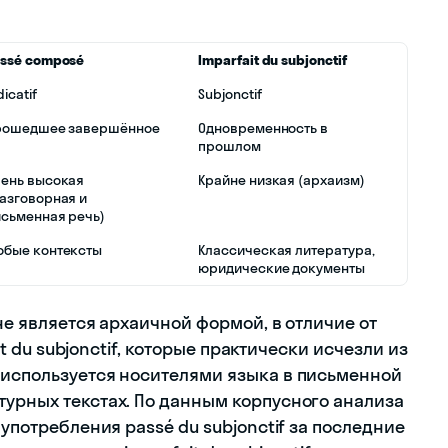
assé composé
Imparfait du subjonctif
dicatif
Subjonctif
рошедшее завершённое
Одновременность в
прошлом
чень высокая
Крайне низкая (архаизм)
азговорная и
исьменная речь)
юбые контексты
Классическая литература,
юридические документы
 не является архаичной формой, в отличие от
ait du subjonctif, которые практически исчезли из
 используется носителями языка в письменной
турных текстах. По данным корпусного анализа
 употребления passé du subjonctif за последние