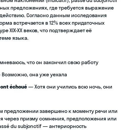
ом наклонении (indicatif), passé du subjonctif
чных предложениях, где требуется выражение
 действию. Согласно данным исследования
форма встречается в 12% всех придаточных
е XIX-XX веков, что подтверждает её
теме языка.
мневаюсь, что он закончил свою работу
Возможно, она уже уехала
ls ont échoué
— Хотя они учились всю ночь, они
ом предложении завершено к моменту речи или
тся через призму сомнения, предположения или
assé du subjonctif — антериорность