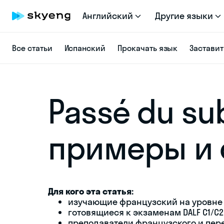
Английский
Другие языки
Все статьи
Испанский
Прокачать язык
Заставит
Passé du sub
примеры и 
Для кого эта статья:
изучающие французский на уровне 
готовящиеся к экзаменам DALF C1/C2
преподаватели французского и пер