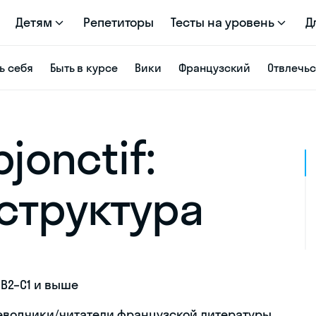
Детям
Репетиторы
Тесты на уровень
Д
ь себя
Быть в курсе
Вики
Французский
Отвлечь
jonctif:
структура
B2–C1 и выше
еводчики/читатели французской литературы