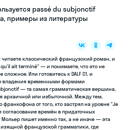
ользуется passé du subjonctif
ла, примеры из литературы
: читаете классический французский роман, и
u'il ait terminé" — и понимаете, что это не
ее сложное. Или готовитесь к DALF C1, и
го владения временными формами
ubjonctif — та самая грамматическая вершина,
ая архаичной или избыточной. Между тем,
 франкофона от того, кто застрял на уровне "Je
ете согласование времён в придаточных
 Мольер пишет именно так, а не иначе — эта
 изящной французской грамматики, где