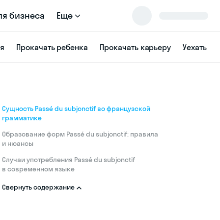
ля бизнеса
Еще
ся
Прокачать ребенка
Прокачать карьеру
Уехать
Сущность Passé du subjonctif во французской
грамматике
Образование форм Passé du subjonctif: правила
и нюансы
Случаи употребления Passé du subjonctif
в современном языке
Свернуть содержание