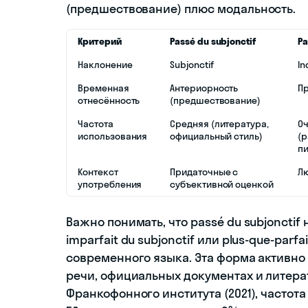
(предшествование) плюс модальность.
Критерий
Passé du subjonctif
P
Наклонение
Subjonctif
In
Временная
Антериорность
П
отнесённость
(предшествование)
Частота
Средняя (литература,
О
использования
официальный стиль)
(р
п
Контекст
Придаточные с
Л
употребления
субъективной оценкой
Важно понимать, что passé du subjonctif
imparfait du subjonctif или plus-que-parf
современного языка. Эта форма активно
речи, официальных документах и литера
Франкофонного института (2021), частота