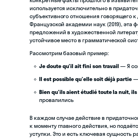
конкретные факты прошлого в изъявительн
используется исключительно в придато
субъективного отношения говорящего к
Французской академии наук (2019), эта 
предложений в художественной литератур
устойчивое место в грамматической сис
Рассмотрим базовый пример:
Je doute qu'il ait fini son travail
— Я со
Il est possible qu'elle soit déjà partie
— 
Bien qu'ils aient étudié toute la nuit, i
провалились
В каждом случае действие в придаточн
к моменту главного действия, но подаё
уступки. Это и есть ключевая сущность p