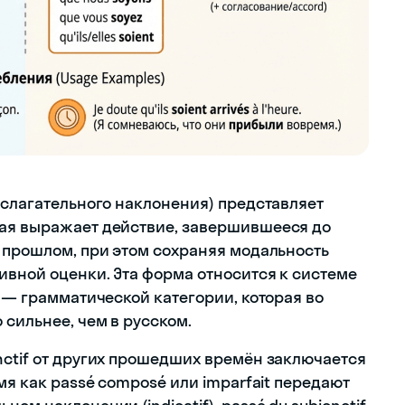
ослагательного наклонения) представляет
рая выражает действие, завершившееся до
в прошлом, при этом сохраняя модальность
ивной оценки. Эта форма относится к системе
) — грамматической категории, которая во
сильнее, чем в русском.
nctif от других прошедших времён заключается
мя как passé composé или imparfait передают