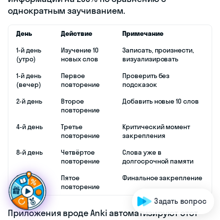
однократным заучиванием.
День
Действие
Примечание
1-й день
Изучение 10
Записать, произнести,
(утро)
новых слов
визуализировать
1-й день
Первое
Проверить без
(вечер)
повторение
подсказок
2-й день
Второе
Добавить новые 10 слов
повторение
4-й день
Третье
Критический момент
повторение
закрепления
8-й день
Четвёртое
Слова уже в
повторение
долгосрочной памяти
Г
о
т
о
в
ы
п
р
о
д
в
и
г
а
т
ь
с
я
в
о
ф
р
а
н
ц
|
22-й
Пятое
Финальное закрепление
день
повторение
Задать вопрос
Приложения вроде Anki автоматизируют этот