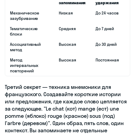
запоминания
удержания
Механическое
Низкая
До 24 часов
зазубривание
Тематические
Средняя
До 7 дней
блоки
Ассоциативный
Высокая
До 30 дней
метод
Метод
Высокая
Постоянная
интервальных
повторений
Третий секрет — техника мнемоники для
французского. Создавайте короткие истории
или предложения, где каждое слово цепляется
за следующее. "Le chat (кот) mange (ест) une
pomme (яблоко) rouge (красное) sous (под)
l'arbre (деревом)". Один образ, пять слов, один
контекст. Вы запоминаете не отдельные