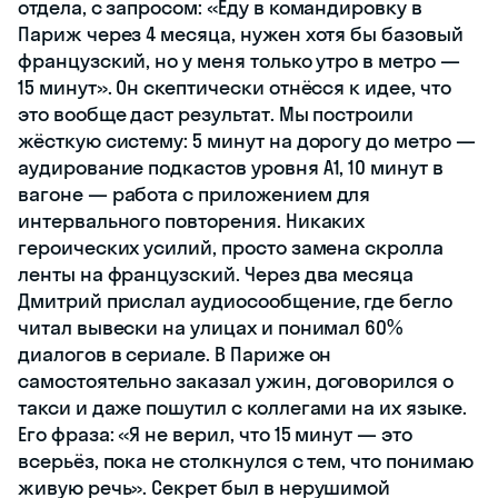
отдела, с запросом: «Еду в командировку в
Париж через 4 месяца, нужен хотя бы базовый
французский, но у меня только утро в метро —
15 минут». Он скептически отнёсся к идее, что
это вообще даст результат. Мы построили
жёсткую систему: 5 минут на дорогу до метро —
аудирование подкастов уровня A1, 10 минут в
вагоне — работа с приложением для
интервального повторения. Никаких
героических усилий, просто замена скролла
ленты на французский. Через два месяца
Дмитрий прислал аудиосообщение, где бегло
читал вывески на улицах и понимал 60%
диалогов в сериале. В Париже он
самостоятельно заказал ужин, договорился о
такси и даже пошутил с коллегами на их языке.
Его фраза: «Я не верил, что 15 минут — это
всерьёз, пока не столкнулся с тем, что понимаю
живую речь». Секрет был в нерушимой