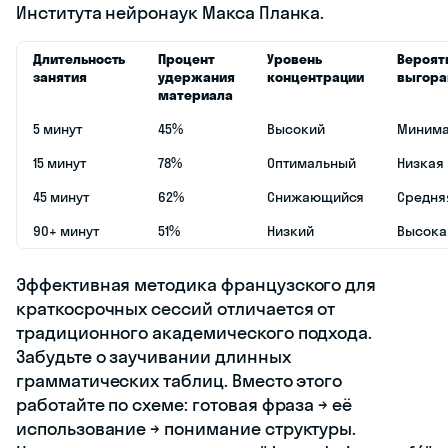
Института нейронаук Макса Планка.
Длительность
Процент
Уровень
Вероят
занятия
удержания
концентрации
выгора
материала
5 минут
45%
Высокий
Минима
15 минут
78%
Оптимальный
Низкая
45 минут
62%
Снижающийся
Средня
90+ минут
51%
Низкий
Высока
Эффективная методика французского для
краткосрочных сессий отличается от
традиционного академического подхода.
Забудьте о заучивании длинных
грамматических таблиц. Вместо этого
работайте по схеме: готовая фраза → её
использование → понимание структуры.