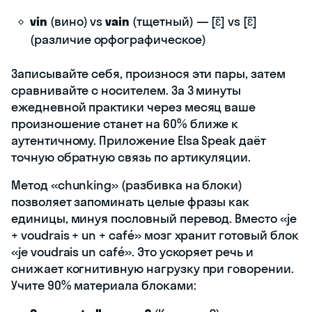
vin
(вино) vs
vain
(тщетный) — [ɛ̃] vs [ɛ̃]
(различие орфографическое)
Записывайте себя, произнося эти пары, затем
сравнивайте с носителем. За 3 минуты
ежедневной практики через месяц ваше
произношение станет на 60% ближе к
аутентичному. Приложение Elsa Speak даёт
точную обратную связь по артикуляции.
Метод «chunking» (разбивка на блоки)
позволяет запоминать целые фразы как
единицы, минуя пословный перевод. Вместо «je
+ voudrais + un + café» мозг хранит готовый блок
«je voudrais un café». Это ускоряет речь и
снижает когнитивную нагрузку при говорении.
Учите 90% материала блоками: