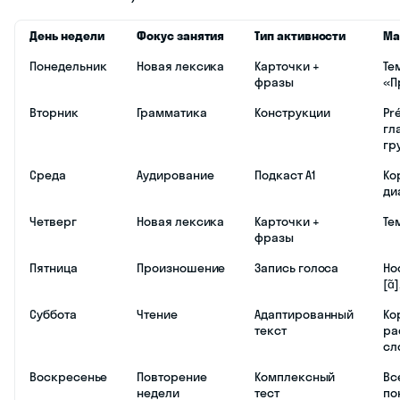
День недели
Фокус занятия
Тип активности
Ма
Понедельник
Новая лексика
Карточки +
Те
фразы
«П
Вторник
Грамматика
Конструкции
Pr
гл
гр
Среда
Аудирование
Подкаст A1
Ко
ди
Четверг
Новая лексика
Карточки +
Те
фразы
Пятница
Произношение
Запись голоса
Но
[ɑ̃]
Суббота
Чтение
Адаптированный
Ко
текст
ра
сл
Воскресенье
Повторение
Комплексный
Вс
недели
тест
по