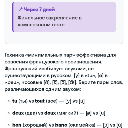
📍 Через 7 дней
Финальное закрепление в
комплексном тесте
Техника «минимальных пар» эффективна для
освоения французского произношения.
Французский изобилует звуками, не
существующими в русском: [y] в «tu», [ø] в
«peu», носовые [ɑ̃], [ɛ̃], [ɔ̃], [œ̃]. Берите пары слов,
различающихся одним звуком:
tu
(ты) vs
tout
(всё) — [y] vs [u]
deux
(два) vs
doux
(мягкий) — [ø] vs [u]
bon
(хороший) vs
banc
(скамейка) — [ɔ̃] vs [ɑ̃]