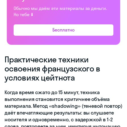
Обычно мы даём эти материалы за деньги.
Но тебе ⬇️
Бесплатно
Практические техники
освоения французского в
условиях цейтнота
Когда время сжато до 15 минут, техника
выполнения становится критичнее объёма
материала. Метод «shadowing» (теневой повтор)
даёт впечатляющие результаты: вы слушаете
носителя и одновременно, с задержкой в 1-2
слова, повторяете за ним, имитируя интонацию