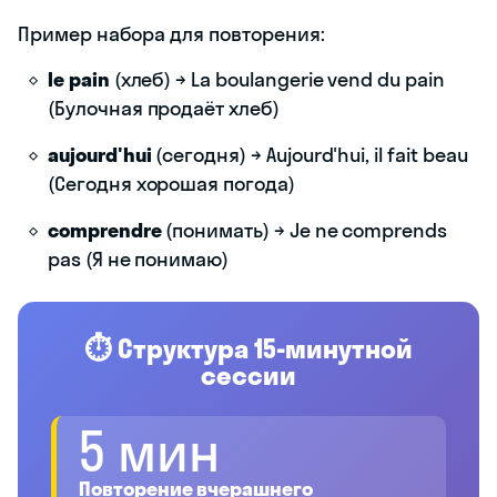
Пример набора для повторения:
le pain
(хлеб) → La boulangerie vend du pain
(Булочная продаёт хлеб)
aujourd'hui
(сегодня) → Aujourd'hui, il fait beau
(Сегодня хорошая погода)
comprendre
(понимать) → Je ne comprends
pas (Я не понимаю)
⏱️ Структура 15-минутной
сессии
5 мин
Повторение вчерашнего