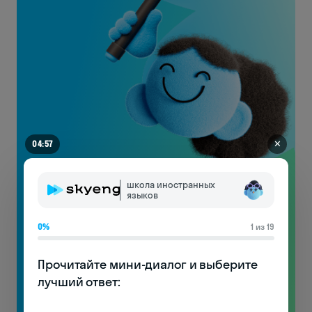
✕
04:54
Видеоуроки
школа иностранных
языков
по произношению
с носителями!
0%
1 из 19
Узнаете особенности английской фонетики
Прочитайте мини-диалог и выберите 
и начнёте понимать носителей!
лучший ответ:

Бесплатно