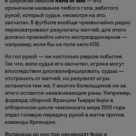
В широком смысле
hand of God
— это
ироничное название любого гола, забитого
рукой, который судья, несмотря на это,
засчитал. В футболе вообще чрезвычайно редко
пересматривают результаты матчей, для этого
должно произойти нечто экстраординарное —
например, если бы на поле село НЛО.
Но гол рукой — не настолько редкое событие.
Так что, если судья его засчитал, игрока могут
впоследствии дисквалифицировать, судью —
отстранить от матчей, но результат игры
останется тем же. У многих болельщиков из-за
этого остаются незаживающие раны. Например,
форвард сборной Франции Тьерри Анри в
отборочном цикле чемпионата мира 2010 года
отдал голевую передачу рукой в матче против
команды Ирландии.
Ирландцы до сих пор ненавидят Анри и