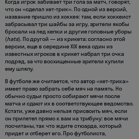
Когда игрок забивает три гола за матч, говорят,
что он «сделал хет-трик». По одной из версий,
название пришло из хоккея: там, если хоккеист
забрасывал три шайбы за игру, зрители якобы
бросали на лед кепки и другие головные уборы
(
hats
). По другой — из крикета: согласно этой
версии, еще в середине XIX века один из
известных игроков в крикет набрал три очка
подряд, за что восхищенные зрители купили
ему шляпу.
В футболе же считается, что автор «хет-трика»
имеет право забрать себе мяч на память. Но
обычно судьи просто собирают мячи после
матча и сдают их в соответствующее ведомство.
Кстати, уже давно нельзя присвоить мяч, если
он прилетел прямо к вам на трибуну: все мячи
посчитаны, так что ждите стюарда, который
придет и отберет его. Про футболиста,