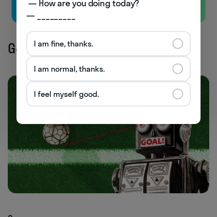
 — How are you doing today? 

— _________
I am fine, thanks.
Goal-line technology
I am normal, thanks.
I feel myself good.