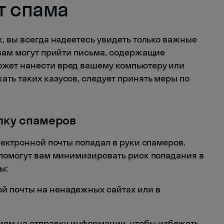
т спама
, вы всегда надеетесь увидеть только важные
 вам могут прийти письма, содержащие
жет нанести вред вашему компьютеру или
ть таких казусов, следует принять меры по
лку спамеров
лектронной почты попадал в руки спамеров.
 помогут вам минимизировать риск попадания в
ы:
ой почты на ненадежных сайтах или в
иям на отправку информации, чтобы избежать