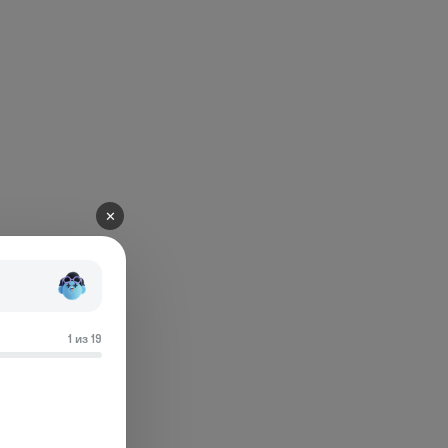
✕
1 из 19