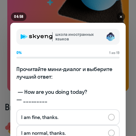
✕
04:58
школа иностранных
Английский на чемоданах
языков
Без воды и духоты: только реально полезная
0%
1 из 19
лексика и много практики
Прочитайте мини-диалог и выберите 
Бесплатно
лучший ответ:

 — How are you doing today? 

— _________
Видео по теме «Прокси»
I am fine, thanks.
Александра Умнова
I am normal, thanks.
Автор Skyeng