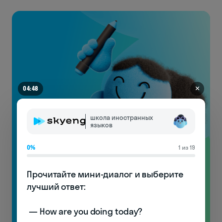
✕
04:43
школа иностранных
языков
0%
1 из 19
Видеоуроки
Прочитайте мини-диалог и выберите 
по произношению
лучший ответ:

с носителями!
 — How are you doing today? 

Узнаете особенности английской фонетики