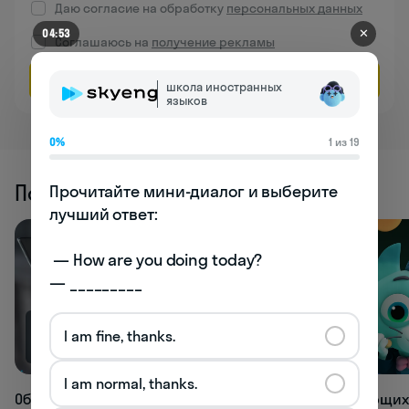
Даю согласие на обработку
персональных данных
✕
04:53
Соглашаюсь на
получение рекламы
Оставить заявку
школа иностранных
языков
0%
1 из 19
Похожие статьи
Прочитайте мини-диалог и выберите 
лучший ответ:

 — How are you doing today? 

— _________
I am fine, thanks.
69K
66.5K
I am normal, thanks.
Обзор лучших нейросетей для всех
Топ развивающих