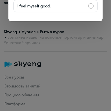
задач
для детей
I feel myself good.
Skyeng
Журнал
Быть в курсе
Британец нашел на помойке портсигар и цилиндр
Уинстона Черчилля
Все курсы
Стоимость занятий
Процесс обучения
Платформа