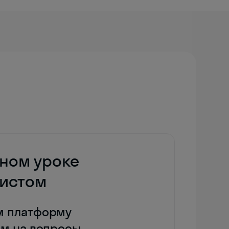
дном уроке
дистом
м платформу
им на вопросы