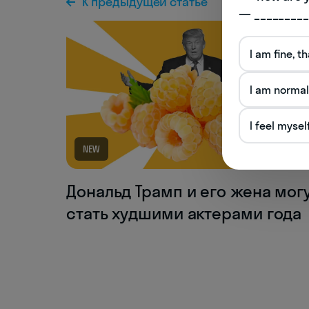
К предыдущей статье
— _________
I am fine, t
I am normal
I feel mysel
NEW
Дональд Трамп и его жена мог
стать худшими актерами года