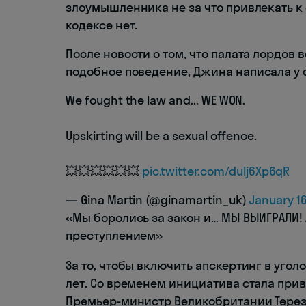
злоумышленника не за что привлекать к 
кодексе нет.
После новости о том, что палата лордов 
подобное поведение, Джина написала у с
We fought the law and... WE WON.
Upskirting will be a sexual offence.
💥💥💥💥💥💥
pic.twitter.com/dulj6Xp6qR
— Gina Martin (@ginamartin_uk)
January 16
«Мы боролись за закон и… МЫ ВЫИГРАЛИ!
преступлением»
За то, чтобы включить апскертинг в уго
лет. Со временем инициатива стала прив
Премьер-министр Великобритании Тере