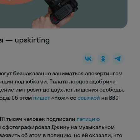
я — upskirting
могут безнаказанно заниматься апскертингом
енщин под юбками. Палата лордов одобрила
дение им грозит до двух лет лишения свободы.
года. Об этом
пишет
«Нож» со
ссылкой
на BBC
 111 тысяч человек подписали
петицию
й сфотографировал Джину на музыкальном
заявить об этом в полицию, но ей сказали, что