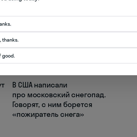
К следующей статье
hanks.
, thanks.
f good.
NEW
ут
В США написали
про московский снегопад.
Говорят, с ним борется
«пожиратель снега»