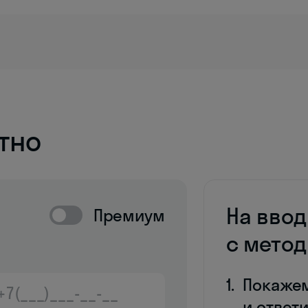
тно
На вво
Премиум
с мето
Покаже
и ответ