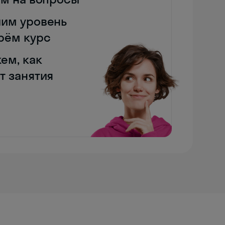
им уровень
рём курс
ем, как
т занятия
Skyeng Chat
online