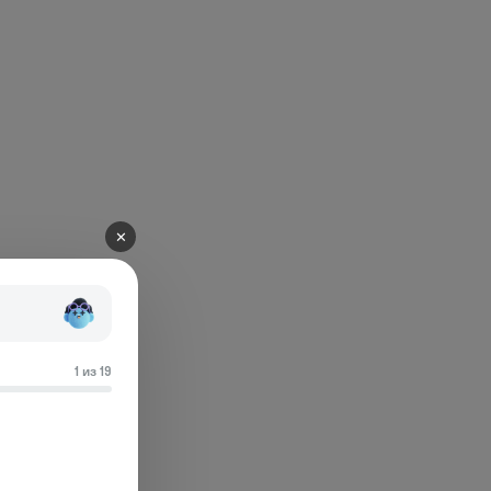
✕
1 из 19