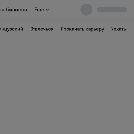
ля бизнеса
Еще
анцузский
Отвлечься
Прокачать карьеру
Уехать