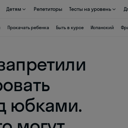
Детям
Репетиторы
Тесты на уровень
Д
я
Прокачать ребенка
Быть в курсе
Испанский
Фр
запретили
овать
д юбками.
то могут