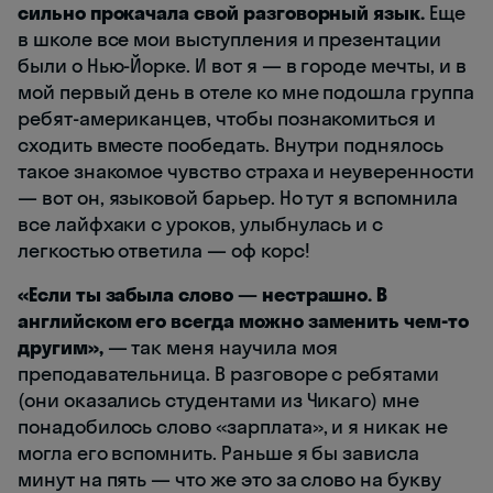
сильно прокачала свой разговорный язык.
Еще
в школе все мои выступления и презентации
были о Нью-Йорке. И вот я — в городе мечты, и в
мой первый день в отеле ко мне подошла группа
ребят-американцев, чтобы познакомиться и
сходить вместе пообедать. Внутри поднялось
такое знакомое чувство страха и неуверенности
— вот он, языковой барьер. Но тут я вспомнила
все лайфхаки с уроков, улыбнулась и с
легкостью ответила — оф корс!
«Если ты забыла слово — нестрашно. В
английском его всегда можно заменить чем-то
другим»,
— так меня научила моя
преподавательница. В разговоре с ребятами
(они оказались студентами из Чикаго) мне
понадобилось слово «зарплата», и я никак не
могла его вспомнить. Раньше я бы зависла
минут на пять — что же это за слово на букву