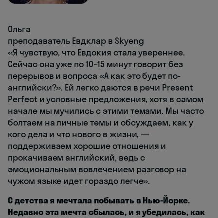
Ольга
преподаватель Евдклар в Skyeng
«Я чувствую, что Евдокия стала увереннее.
Сейчас она уже по 10–15 минут говорит без
перерывов и вопроса «А как это будет по-
английски?». Ей легко даются в речи Present
Perfect и условные предложения, хотя в самом
начале мы мучились с этими темами. Мы часто
болтаем на личные темы и обсуждаем, как у
кого дела и что нового в жизни, —
поддерживаем хорошие отношения и
прокачиваем английский, ведь с
эмоциональным вовлечением разговор на
чужом языке идет гораздо легче».
С детства я мечтала побывать в Нью-Йорке.
Недавно эта мечта сбылась, и я убедилась, как