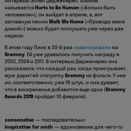
интервью Эллен Дедженерес. Альбом
называется
Hurts to Be Human
(«Больно быть
человеком»), он выйдет в апреле, а, вот
заглавную песню
Walk Me Home
(«Проводи меня
домой») можно будет послушать уже через две
недели.
В этом году Пинк в 20-й раз
номинировали
на
Grammy
. Ей уже удавалось получить награду в
2002, 2004 и 2011. В интервью Дедженерес она
рассказала, что каждый раз, когда проигрывает,
муж дарит ей статуэтку
Grammy
из фольги. У нее
их, соответственно, уже 16 штук, и она думает,
что в воскресенье добавится еще одна (
Grammy
Awards 2019
пройдет 10 февраля).
consecutive
— последовательно
inspiration for smth
— вдохновение для чего-то