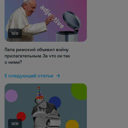
NEW
Папа римский объявил войну
прилагательным. За что он так
с ними?
К следующей статье
NEW