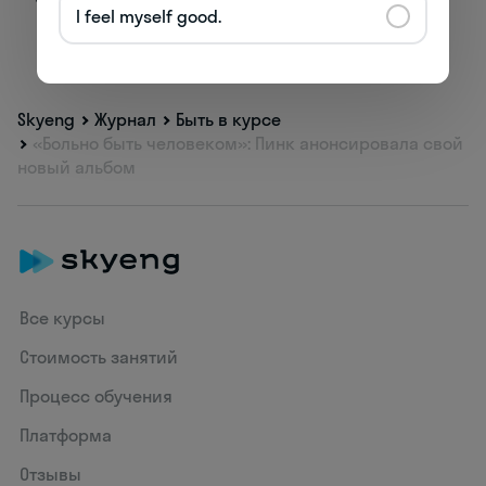
I feel myself good.
Skyeng
Журнал
Быть в курсе
«Больно быть человеком»: Пинк анонсировала свой
новый альбом
Все курсы
Стоимость занятий
Процесс обучения
Платформа
Отзывы