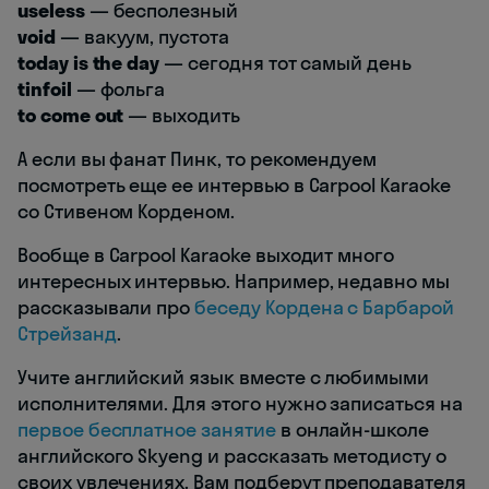
useless
— бесполезный
void
— вакуум, пустота
today is the day
— сегодня тот самый день
tinfoil
— фольга
to come out
— выходить
А если вы фанат Пинк, то рекомендуем
посмотреть еще ее интервью в Carpool Karaoke
со Стивеном Корденом.
Вообще в Carpool Karaoke выходит много
интересных интервью. Например, недавно мы
рассказывали про
беседу Кордена с Барбарой
Стрейзанд
.
Учите английский язык вместе с любимыми
исполнителями. Для этого нужно записаться на
первое бесплатное занятие
в онлайн-школе
английского Skyeng и рассказать методисту о
своих увлечениях. Вам подберут преподавателя