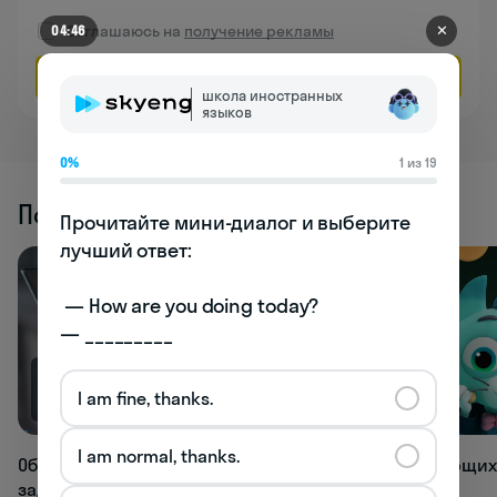
Соглашаюсь на
получение рекламы
✕
04:46
Оставить заявку
школа иностранных
языков
0%
1 из 19
Похожие статьи
Прочитайте мини-диалог и выберите 
лучший ответ:

 — How are you doing today? 

— _________
I am fine, thanks.
69K
66.4K
I am normal, thanks.
Обзор лучших нейросетей для всех
Топ развивающих
задач
для детей