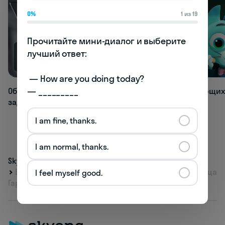
0%
1 из 19
Прочитайте мини-диалог и выберите 
лучший ответ:

69K
66.6K
 — How are you doing today? 

— _________
Обзор лучших нейросетей для всех
Топ развивающих
задач
для детей
I am fine, thanks.
I am normal, thanks.
Skyeng
Журнал
Быть в курсе
Бабушка одобрила: Елизавета II поддержала принца
I feel myself good.
Гарри и Меган Маркл