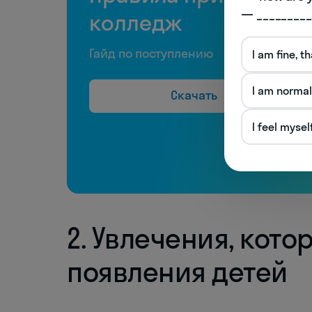
— _________
колледж
Гайд по поступлению
I am fine, t
I am normal
Скачать
I feel mysel
2. Увлечения, кото
появления детей