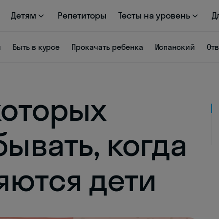
Детям
Репетиторы
Тесты на уровень
Д
я
Быть в курсе
Прокачать ребенка
Испанский
От
которых
бывать, когда
яются дети