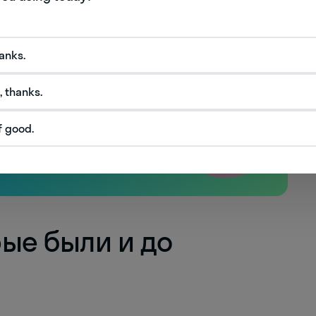
hanks.
, thanks.
f good.
рые были и до