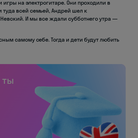
ки игры на электрогитаре. Они проходили в
 туда всей семьей, Андрей шел к
а Невский. И мы все ждали субботнего утра —
сным самому себе. Тогда и дети будут любить
 ты