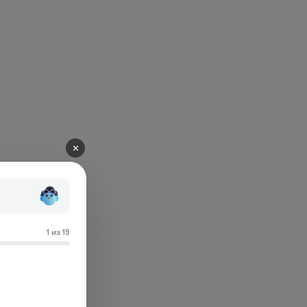
✕
1 из 19