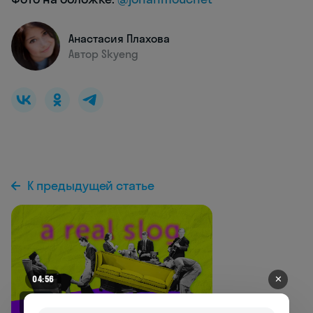
Анастасия Плахова
Автор Skyeng
К предыдущей статье
✕
04:50
NEW