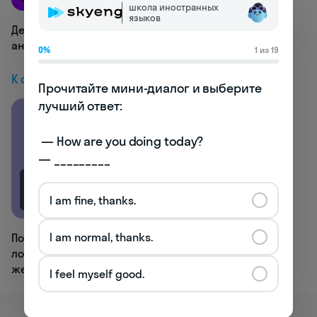
школа иностранных
языков
Деловой vs. разговорный
английский. Сравниваем в карточках
0%
1 из 19
К следующей статье
Прочитайте мини-диалог и выберите 
лучший ответ:

 — How are you doing today? 

— _________
7.1K
I am fine, thanks.
I am normal, thanks.
Почему dark horse и «темная
лошадка» — это не совсем одно и то
же
I feel myself good.