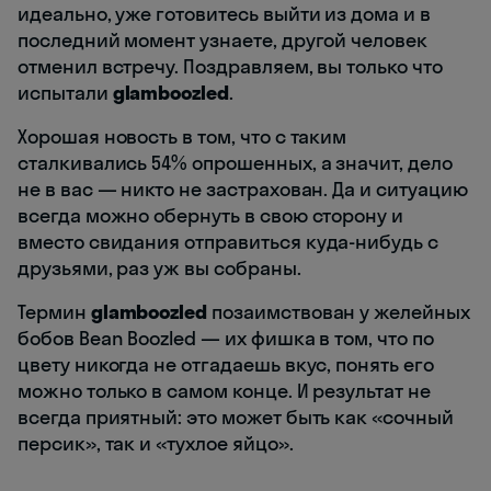
идеально, уже готовитесь выйти из дома и в
последний момент узнаете, другой человек
отменил встречу. Поздравляем, вы только что
испытали
glamboozled
.
Хорошая новость в том, что с таким
сталкивались 54% опрошенных, а значит, дело
не в вас — никто не застрахован. Да и ситуацию
всегда можно обернуть в свою сторону и
вместо свидания отправиться куда-нибудь с
друзьями, раз уж вы собраны.
Термин
glamboozled
позаимствован у желейных
бобов Bean Boozled — их фишка в том, что по
цвету никогда не отгадаешь вкус, понять его
можно только в самом конце. И результат не
всегда приятный: это может быть как «сочный
персик», так и «тухлое яйцо».