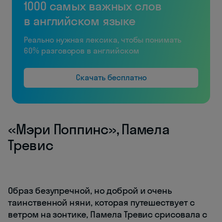
1000 самых важных слов
в английском языке
Реально нужная лексика, чтобы понимать
60% разговоров в английском
Скачать бесплатно
«Мэри Поппинс», Памела
Тревис
Образ безупречной, но доброй и очень
таинственной няни, которая путешествует с
ветром на зонтике, Памела Тревис срисовала с