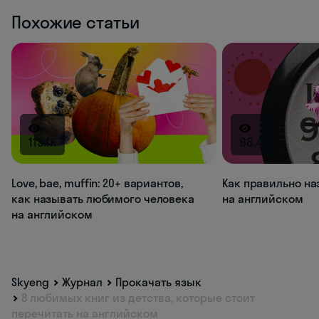
Похожие статьи
113.1K
98.4K
Love, bae, muffin: 20+ вариантов,
Как правильно на
как называть любимого человека
на английском
на английском
Skyeng
Журнал
Прокачать язык
8 любимых книг из детства, которые стоит
перечитать на английском