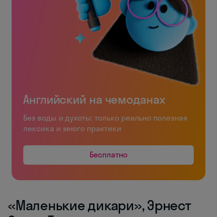
Английский на чемоданах
Без воды и духоты: только реально полезная
лексика и много практики
Бесплатно
«Маленькие дикари», Эрнест