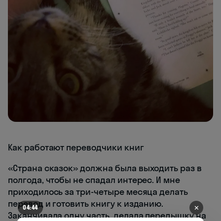
Как работают переводчики книг
«Страна сказок» должна была выходить раз в
полгода, чтобы не спадал интерес. И мне
приходилось за три-четыре месяца делать
перевод и готовить книгу к изданию.
✕
04:41
Заканчивала одну часть, делала передышку на