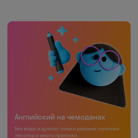
Английский на чемоданах
Без воды и духоты: только реально полезная
лексика и много практики