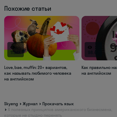
Похожие статьи
113.1K
98.4K
Love, bae, muffin: 20+ вариантов,
Как правильно на
как называть любимого человека
на английском
на английском
Skyeng
Журнал
Прокачать язык
6 полезных принципов американского бизнесмена,
которые не стыдно перенять