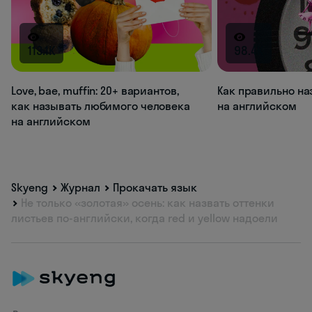
113.1K
98.4K
Love, bae, muffin: 20+ вариантов,
Как правильно на
как называть любимого человека
на английском
на английском
Skyeng
Журнал
Прокачать язык
Не только «золотая» осень: как назвать оттенки
листьев по-английски, когда red и yellow надоели