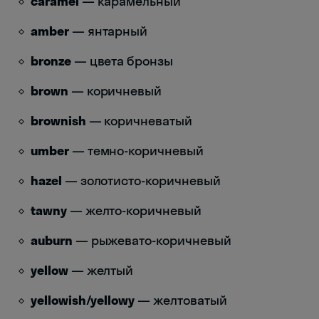
caramel
— карамельный
amber
— янтарный
bronze
— цвета бронзы
brown
— коричневый
brownish
— коричневатый
umber
— темно-коричневый
hazel
— золотисто-коричневый
tawny
— желто-коричневый
auburn
— рыжевато-коричневый
yellow
— желтый
yellowish/yellowy
— желтоватый