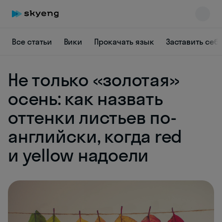
Все статьи
Вики
Прокачать язык
Заставить себ
Не только «золотая»
Skyeng Chat
осень: как назвать
online
оттенки листьев по-
английски, когда red
и yellow надоели