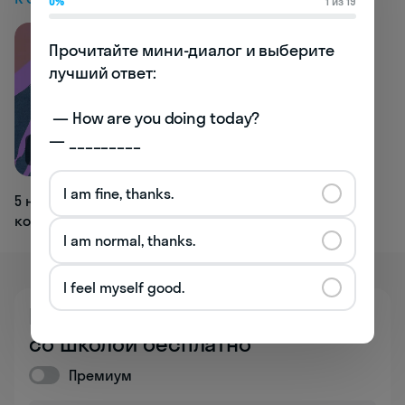
0%
1 из 19
Прочитайте мини-диалог и выберите 
лучший ответ:

 — How are you doing today? 

— _________
NEW
I am fine, thanks.
5 неловких ситуаций в английском,
когда предлог все испортил
I am normal, thanks.
I feel myself good.
Познакомьтесь
со школой бесплатно
Премиум