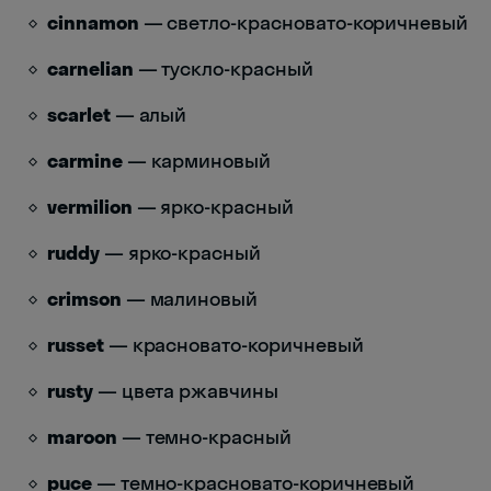
cinnamon
— светло-красновато-коричневый
carnelian
— тускло-красный
scarlet
— алый
carmine
— карминовый
vermilion
— ярко-красный
ruddy
— ярко-красный
crimson
— малиновый
russet
— красновато-коричневый
rusty
— цвета ржавчины
maroon
— темно-красный
puce
— темно-красновато-коричневый