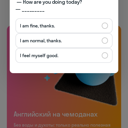
 — How are you doing today? 

— _________
I am fine, thanks.
I am normal, thanks.
I feel myself good.
Английский на чемоданах
Без воды и духоты: только реально полезная