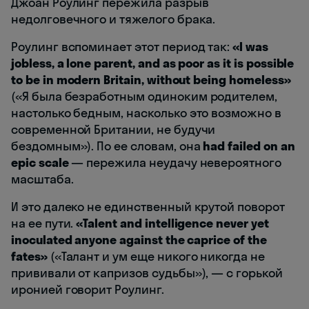
Джоан Роулинг пережила разрыв
недолговечного и тяжелого брака.
Роулинг вспоминает этот период так:
«I was
jobless, a lone parent, and as poor as it is possible
to be in modern Britain, without being homeless»
(«Я была безработным одиноким родителем,
настолько бедным, насколько это возможно в
современной Британии, не будучи
бездомным»). По ее словам, она
had failed on an
epic scale
— пережила неудачу невероятного
масштаба.
И это далеко не единственный крутой поворот
на ее пути.
«Talent and intelligence never yet
inoculated anyone against the caprice of the
fates»
(«Талант и ум еще никого никогда не
прививали от капризов судьбы»), — с горькой
иронией говорит Роулинг.