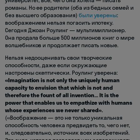
университет, все, чего она хотела — писать
романы. Но ее родители (оба из бедных семей и
без высшего образования)
были уверены
:
воображением нельзя погасить ипотеку.
Сегодня Джоан Роулинг — мультимиллионер.
Она продала больше 500 миллионов книг о мире
волшебников и продолжает писать новые.
Нельзя недооценивать свои творческие
способности, даже если окружающие
настроены скептически. Роулинг уверена:
«Imagination is not only the uniquely human
capacity to envision that which is not and
therefore the fount of all invention… It is the
power that enables us to empathize with humans
whose experiences we never shared».
(«Воображение — это не только уникальная
способность человека предвидеть то, чего нет,
и, следовательно, источник всех изобретений.