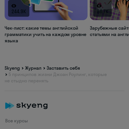
244.9K
86.7K
Чек-лист: какие темы английской
Зарубежные сайт
грамматики учить на каждом уровне
статьями на анг
языка
Skyeng
Журнал
Заставить себя
5 принципов жизни Джоан Роулинг, которые
не стыдно перенять
Все курсы