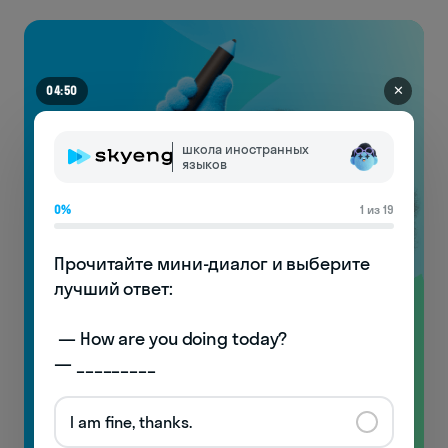
✕
04:44
школа иностранных
языков
0%
1 из 19
Прочитайте мини-диалог и выберите 
лучший ответ:

Видеоуроки
 — How are you doing today? 

по произношению
— _________
с носителями!
I am fine, thanks.
Узнаете особенности английской фонетики