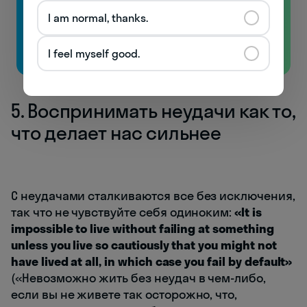
и начнёте понимать носителей!
I am normal, thanks.
Бесплатно
I feel myself good.
5. Воспринимать неудачи как то,
что делает нас сильнее
С неудачами сталкиваются все без исключения,
так что не чувствуйте себя одиноким:
«It is
impossible to live without failing at something
unless you live so cautiously that you might not
have lived at all, in which case you fail by default»
(«Невозможно жить без неудач в чем-либо,
если вы не живете так осторожно, что,