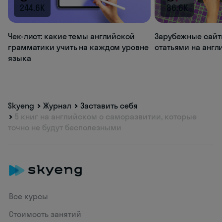
244.6K
86.6K
Чек-лист: какие темы английской
Зарубежные сайт
грамматики учить на каждом уровне
статьями на анг
языка
Skyeng
Журнал
Заставить себя
5 книг на английском о саморазвитии, которые
точно не будут бесполезными
Все курсы
Стоимость занятий