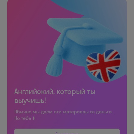
Английский, который ты
выучишь!
Обычно мы даём эти материалы за деньги.
Но тебе ⬇️