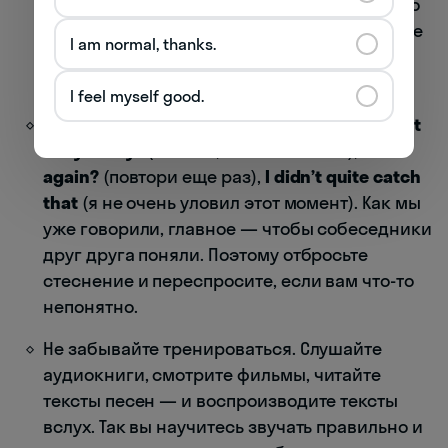
слова так, как это принято в устной речи. Но
вы только учитесь, а значит нужно дать себе
I am normal, thanks.
время привыкнуть и говорить в том темпе,
который вам комфортен.
I feel myself good.
Не стесняйтесь переспрашивать.
Sorry, what
did you say?
(извини, что ты сказал?),
Come
again?
(повтори еще раз),
I didn’t quite catch
that
(я не очень уловил этот момент). Как мы
уже говорили, главное — чтобы собеседники
друг друга поняли. Поэтому отбросьте
стеснение и переспросите, если вам что-то
непонятно.
Не забывайте тренироваться. Слушайте
аудиокниги, смотрите фильмы, читайте
тексты песен — и воспроизводите тексты
вслух. Так вы научитесь звучать правильно и