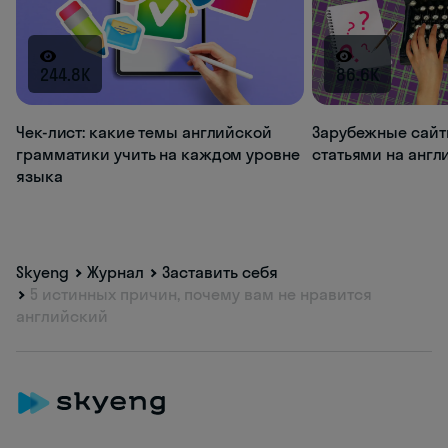
244.8K
86.6K
Чек-лист: какие темы английской
Зарубежные сайт
грамматики учить на каждом уровне
статьями на анг
языка
Skyeng
Журнал
Заставить себя
5 истинных причин, почему вам не нравится
английский