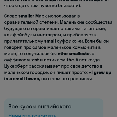
чтобы дать нам чувство близости).
Слово
smaller
Марк использовал в
сравнительной степени. Маленькие сообщества
будущего он сравнивает с такими гигантами,
как фейсбук и инстаграм, и прибавляет к
прилагательному
small
суффикс
-er.
Если бы он
говорил про самое маленькое комьюнити в
мире, то получилось бы
«the smallest»,
с
суффиксом
-est
и артиклем
the.
А вот когда
Цукерберг рассказывает про свое детство в
маленьком городке, он пишет просто:
«
I grew up
in a small town»
,
ни с чем не сравнивая.
Все курсы английского
Начните говорить