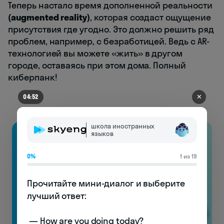
Теперь настало время дополненной реальности
(augmented reality)
, которая создаст ощущение
присутствия где угодно. Это должно решить ряд
проблем, например, с безработицей. Ведь с AR-
технологией вы можете «жить» в другом
городе, оставаясь при этом дома. Полный
киберпанк!
✕
04:45
школа иностранных
языков
0%
1 из 19
Прочитайте мини-диалог и выберите 
лучший ответ:

 — How are you doing today? 
