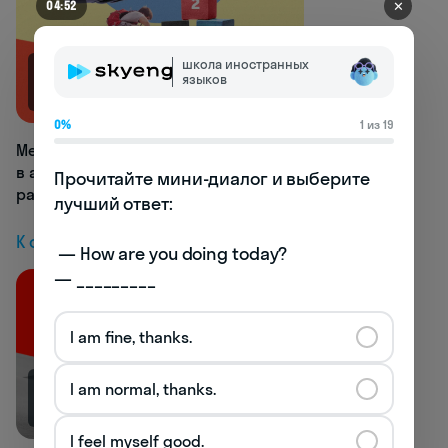
✕
04:52
школа иностранных
языков
2.7K
0%
1 из 19
Мечтаете запомнить порядок слов
в английском? Подсказываем два
Прочитайте мини-диалог и выберите 
работающих способа
лучший ответ:

К следующей статье
 — How are you doing today? 

— _________
I am fine, thanks.
I am normal, thanks.
10.2K
I feel myself good.