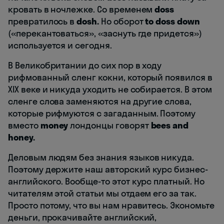
кровать в ночлежке. Со временем
doss
превратилось в
dosh.
Но оборот
to doss down
(«перекантоваться», «заснуть где придется»)
используется и сегодня.
В Великобритании до сих пор в ходу
рифмованный сленг кокни, который появился в
XIX веке и никуда уходить не собирается. В этом
сленге слова заменяются на другие слова,
которые рифмуются с загаданным. Поэтому
вместо
money
лондонцы говорят
bees and
honey.
Деловым людям без знания языков никуда.
Поэтому держите наш авторский курс бизнес-
английского. Вообще-то этот курс платный. Но
читателям этой статьи мы отдаем его за так.
Просто потому, что вы нам нравитесь. Экономьте
деньги, прокачивайте английский,