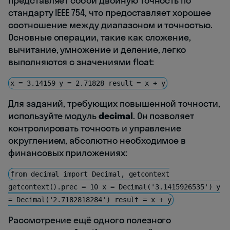
представляет собой двойную точность по
стандарту IEEE 754, что предоставляет хорошее
соотношение между диапазоном и точностью.
Основные операции, такие как сложение,
вычитание, умножение и деление, легко
выполняются с значениями float:
x = 3.14159 y = 2.71828 result = x + y
Для заданий, требующих повышенной точности,
используйте модуль
decimal
. Он позволяет
контролировать точность и управление
округлением, абсолютно необходимое в
финансовых приложениях:
from decimal import Decimal, getcontext
getcontext().prec = 10 x = Decimal('3.1415926535') y
= Decimal('2.7182818284') result = x + y
Рассмотрение ещё одного полезного