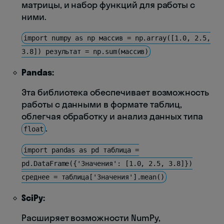
матрицы, и набор функций для работы с
ними.
import numpy as np массив = np.array([1.0, 2.5,
3.8]) результат = np.sum(массив)
Pandas:
Эта библиотека обеспечивает возможность
работы с данными в формате таблиц,
облегчая обработку и анализ данных типа
.
float
import pandas as pd таблица =
pd.DataFrame({'Значения': [1.0, 2.5, 3.8]})
среднее = таблица['Значения'].mean()
SciPy:
Расширяет возможности NumPy,