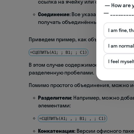
ссылка на ячейку или строка текста.
 — How are you doing today? 

— _________
Соединение:
Все указанные элементы
получать объединённые результаты в
I am fine, t
Приведем пример, как объединить нескол
I am normal
=СЦЕПИТЬ(A1; ; B1; ; C1)
I feel mysel
В этом случае содержимое ячеек A1, B1 и 
разделенную пробелами.
Помимо простого объединения, можно ис
Разделители:
Например, можно добав
элементами:
=СЦЕПИТЬ(A1; , ; B1; , ; C1)
Конкатенация:
Версии офисного пак