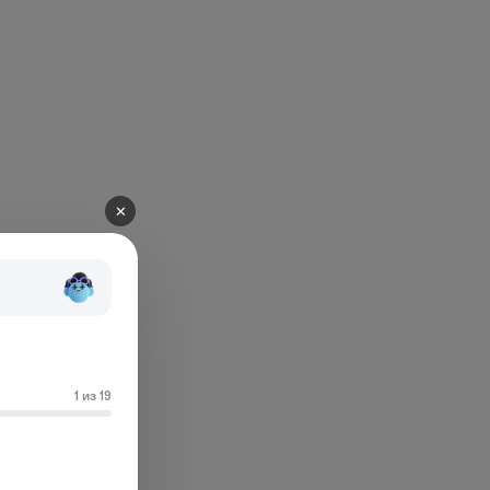
✕
1 из 19