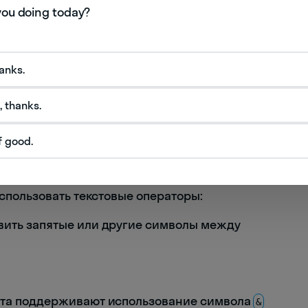
 соединяются последовательно, что позволяет
 одной ячейке.
hanks.
ько текстов из ячеек:
, thanks.
f good.
C1 будет объединено в одну строку,
пользовать текстовые операторы:
ить запятые или другие символы между
ета поддерживают использование символа
&