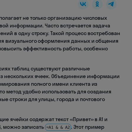
полагает не только организацию числовых
овой информации. Часто встречается задача
ений в одну строку. Такой процесс востребован
ния визуального оформления данных и общения
 повысить эффективность работы, особенно
рсиях таблиц существуют различные
из нескольких ячеек. Объединение информации
рмирования полного имени клиента из
то метод удобно использовать для создания
ые строки для улицы, города и почтового
ие ячейки содержат текст «Привет» в A1 и
A3, можно записать
. Этот пример
=A1 & & A2