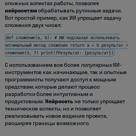
сложных аспектах работы, позволяя
нейросетям
обрабатывать рутинные задачи.
Вот простой пример, как ИИ упрощает задачу
сложения двух чисел:
def сложение(a, b): # ИИ подсказал использовать
оптимальный метод сложения return a + b результат =
сложение(5, 7) print(fРезультат: {результат})
С использованием все более
популярных
ИИ-
инструментов как начинающие, так и опытные
программисты получают доступ к мощным
средствам, которые делают процесс
разработки более интуитивным и
продуктивным.
Нейросеть
не только упрощает
технические аспекты, но и позволяет
реализовывать новое видение проекта,
расширяя границы возможного.