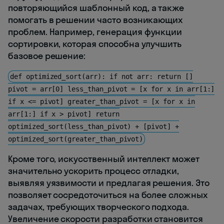
повторяющийся шаблонный код, а также
помогать в решении часто возникающих
проблем. Например, генерация функции
сортировки, которая способна улучшить
базовое решение:
def optimized_sort(arr): if not arr: return []
pivot = arr[0] less_than_pivot = [x for x in arr[1:]
if x <= pivot] greater_than_pivot = [x for x in
arr[1:] if x > pivot] return
optimized_sort(less_than_pivot) + [pivot] +
optimized_sort(greater_than_pivot)
Кроме того, искусственный интеллект может
значительно ускорить процесс отладки,
выявляя уязвимости и предлагая решения. Это
позволяет сосредоточиться на более сложных
задачах, требующих творческого подхода.
Увеличение скорости разработки становится