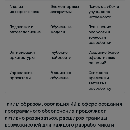
Анализ
Элементарные
Поиск ошибок и
исходного кода
алгоритмы
улучшение
читаемости
Подсказки и
Обученные
Повышение
автозаполнение
модели
скорости и
точности
разработки
Оптимизация
Глубокие
Создание более
архитектуры
нейросети
эффективных
решений
Управление
Машинное
Снижение
проектами
обучение
времени и
затрат на
разработку
Таким образом, эволюция ИИ в сфере создания
программного обеспечения продолжает
активно развиваться, расширяя границы
возможностей для каждого разработчика и