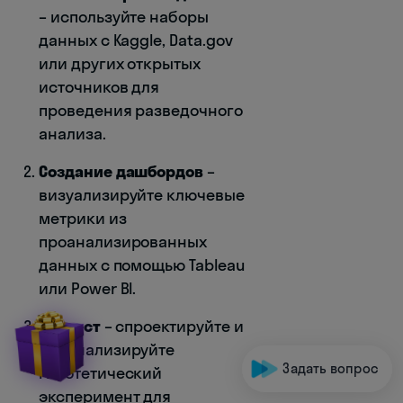
– используйте наборы
данных с Kaggle, Data.gov
или других открытых
источников для
проведения разведочного
анализа.
Создание дашбордов
–
визуализируйте ключевые
метрики из
проанализированных
данных с помощью Tableau
или Power BI.
A/B тест
– спроектируйте и
проанализируйте
Задать вопрос
гипотетический
эксперимент для