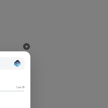
✕
1 из 19