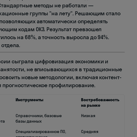
Стандартные методы не работали —
кационные группы "на лету". Решающим стало
 позволяющих автоматически определять
ющим кодам ОКЗ. Результат превзошел
лось на 68%, а точность выросла до 94%.
 отдела.
ссии сыграла цифровизация экономики и
занятости, не вписывающихся в традиционные
своить новые методологии, включая контент-
и прогностическое профилирование.
Инструменты
Востребованность
на рынке
Справочники, базовые
Низкая
ета
базы данных
Специализированное ПО,
Средняя