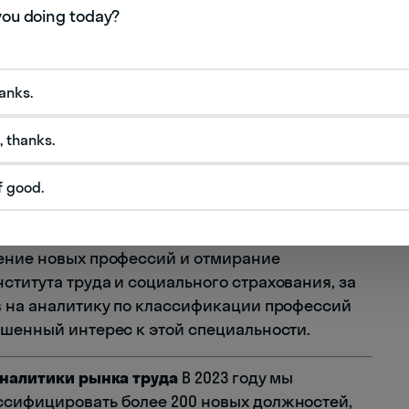
ла в несколько этапов:
чной обработки данных и базовой аналитики
hanks.
ческих систем классификации и алгоритмов
, thanks.
о интеллекта и предиктивной аналитики в
f good.
пециалист по классификации, а стратег рынка
ление новых профессий и отмирание
ститута труда и социального страхования, за
в на аналитику по классификации профессий
ышенный интерес к этой специальности.
аналитики рынка труда
В 2023 году мы
ссифицировать более 200 новых должностей,