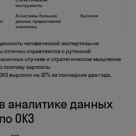
статистические
инструменты
AI-системы, большие
Высокая
ых
данные, предиктивная
аналитика
 ценность человеческой экспертизы не
ны отлично справляются с рутинной
раничных случаев и стратегическое мышление
о поэтому зарплаты
З выросли на 32% за последние два года,
в аналитике данных
по ОКЗ