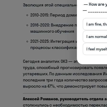
 — How are you doing today? 

Эволюция этой специальности происходи
— _________
2010-2015: Период доминирования ру
I am fine, t
2016-2020: Внедрение полуавтомати
машинного обучения
I am normal
2021-2025: Интеграция искусственног
процессы классификации
I feel mysel
Сегодня аналитик ОКЗ — это не просто с
труда, способный прогнозировать появ
устаревших. По данным исследования Ин
последние три года количество запросо
выросло на 47%, что демонстрирует пов
Алексей Романов, руководитель отдела 
столкнулись с необходимостью перекла