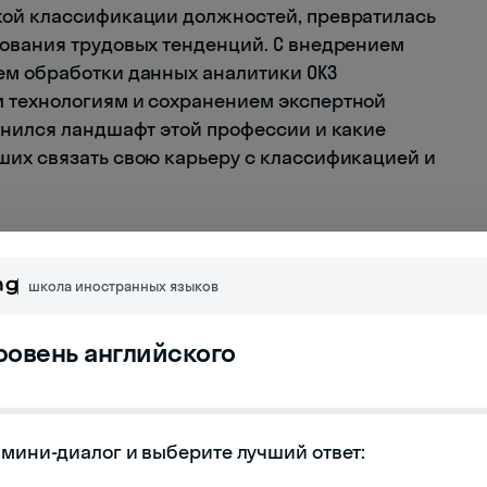
кой классификации должностей, превратилась
рования трудовых тенденций. С внедрением
ем обработки данных аналитики ОКЗ
 технологиям и сохранением экспертной
енился ландшафт этой профессии и какие
ших связать свою карьеру с классификацией и
ии аналитика ОКЗ на
школа иностранных языков
ке
уровень английского
тельную трансформацию за последнее
в это была преимущественно техническая
и систематизацией профессий, то к 2025 году
мини-диалог и выберите лучший ответ:

 для бизнеса и государственных структур.