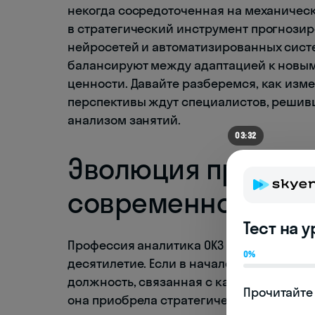
некогда сосредоточенная на механичес
в стратегический инструмент прогнози
нейросетей и автоматизированных сист
балансируют между адаптацией к новым
ценности. Давайте разберемся, как изм
перспективы ждут специалистов, решив
анализом занятий.
03:21
Эволюция професс
современном рын
Тест на 
Профессия аналитика ОКЗ прошла значи
0%
десятилетие. Если в начале 2010-х годо
должность, связанная с каталогизацией 
Прочитайте 
она приобрела стратегическое значение