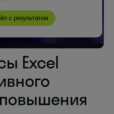
сы Excel
ивного
 повышения