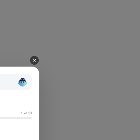
✕
1 из 19