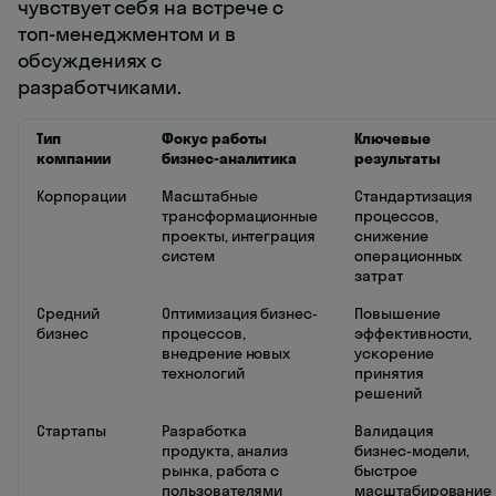
чувствует себя на встрече с
топ-менеджментом и в
обсуждениях с
разработчиками.
Тип
Фокус работы
Ключевые
компании
бизнес-аналитика
результаты
Корпорации
Масштабные
Стандартизация
трансформационные
процессов,
проекты, интеграция
снижение
систем
операционных
затрат
Средний
Оптимизация бизнес-
Повышение
бизнес
процессов,
эффективности,
внедрение новых
ускорение
технологий
принятия
решений
Стартапы
Разработка
Валидация
продукта, анализ
бизнес-модели,
рынка, работа с
быстрое
пользователями
масштабирование