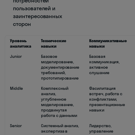
потребностей
пользователей и
заинтересованных
сторон
Уровень
Технические
Коммуникативные
аналитика
навыки
навыки
Junior
Базовое
Базовая
моделирование,
коммуникация,
документирование
активное
требований,
слушание
прототипирование
Middle
Комплексный
Фасилитация
анализ,
встреч, работа с
углубленное
конфликтами,
моделирование,
презентационные
продвинутая
навыки
работа с данными
Senior
Системный анализ,
Лидерство,
экспертиза в
управление